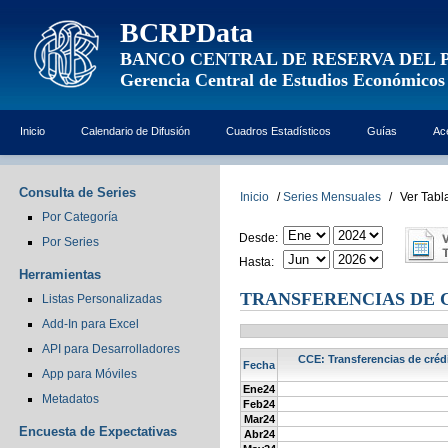
BCRPData
BANCO CENTRAL DE RESERVA DEL 
Gerencia Central de Estudios Económicos
Inicio
Calendario de Difusión
Cuadros Estadísticos
Guías
Ac
Consulta de Series
Inicio
/
Series Mensuales
/
Ver Tabl
Por Categoría
Desde:
Por Series
Hasta:
Herramientas
TRANSFERENCIAS DE C
Listas Personalizadas
Add-In para Excel
API para Desarrolladores
CCE: Transferencias de crédi
Fecha
App para Móviles
Ene24
Metadatos
Feb24
Mar24
Encuesta de Expectativas
Abr24