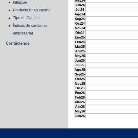
May24
Inflación
Jun24
Jul24
Producto Bruto Interno
Ago24
Tipo de Cambio
Sep24
Oct24
Índices de confianza
Nov24
Dic24
empresarial
Ene25
Feb25
Contáctenos
Mar25
Abr25
May25
Jun25
Jul25
Ago25
Sep25
Oct25
Nov25
Dic25
Ene26
Feb26
Mar26
Abr26
May26
Jun26