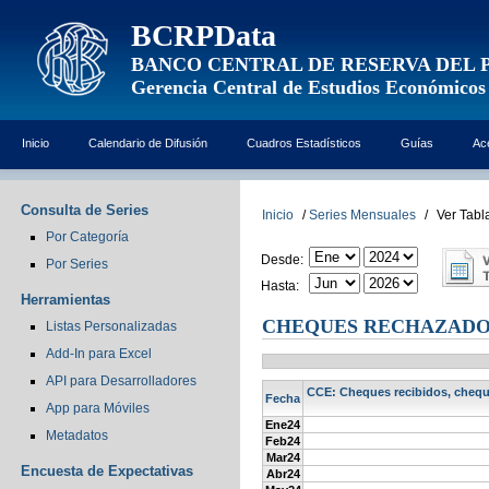
BCRPData
BANCO CENTRAL DE RESERVA DEL 
Gerencia Central de Estudios Económicos
Inicio
Calendario de Difusión
Cuadros Estadísticos
Guías
Ac
Consulta de Series
Inicio
/
Series Mensuales
/
Ver Tabl
Por Categoría
Desde:
Por Series
Hasta:
Herramientas
CHEQUES RECHAZADOS
Listas Personalizadas
Add-In para Excel
API para Desarrolladores
CCE: Cheques recibidos, cheque
Fecha
App para Móviles
Ene24
Metadatos
Feb24
Mar24
Encuesta de Expectativas
Abr24