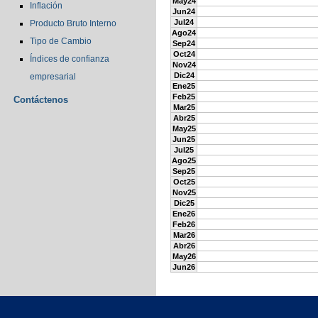
May24
Inflación
Jun24
Jul24
Producto Bruto Interno
Ago24
Tipo de Cambio
Sep24
Oct24
Índices de confianza
Nov24
Dic24
empresarial
Ene25
Feb25
Contáctenos
Mar25
Abr25
May25
Jun25
Jul25
Ago25
Sep25
Oct25
Nov25
Dic25
Ene26
Feb26
Mar26
Abr26
May26
Jun26