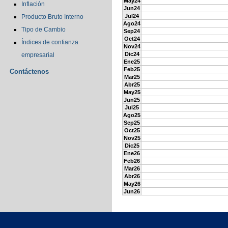
May24
Inflación
Jun24
Jul24
Producto Bruto Interno
Ago24
Tipo de Cambio
Sep24
Oct24
Índices de confianza
Nov24
Dic24
empresarial
Ene25
Feb25
Contáctenos
Mar25
Abr25
May25
Jun25
Jul25
Ago25
Sep25
Oct25
Nov25
Dic25
Ene26
Feb26
Mar26
Abr26
May26
Jun26