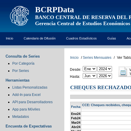
BCRPData
BANCO CENTRAL DE RESERVA DEL 
Gerencia Central de Estudios Económicos
Inicio
Calendario de Difusión
Cuadros Estadísticos
Guías
Ac
Consulta de Series
Inicio
/
Series Mensuales
/
Ver Tabl
Por Categoría
Desde:
Por Series
Hasta:
Herramientas
CHEQUES RECHAZADOS
Listas Personalizadas
Add-In para Excel
API para Desarrolladores
CCE: Cheques recibidos, cheque
Fecha
App para Móviles
Ene24
Metadatos
Feb24
Mar24
Encuesta de Expectativas
Abr24