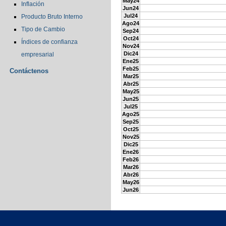
May24
Inflación
Jun24
Jul24
Producto Bruto Interno
Ago24
Tipo de Cambio
Sep24
Oct24
Índices de confianza
Nov24
Dic24
empresarial
Ene25
Feb25
Contáctenos
Mar25
Abr25
May25
Jun25
Jul25
Ago25
Sep25
Oct25
Nov25
Dic25
Ene26
Feb26
Mar26
Abr26
May26
Jun26