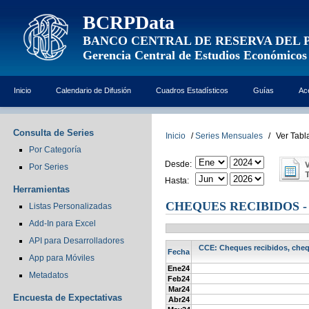
BCRPData
BANCO CENTRAL DE RESERVA DEL 
Gerencia Central de Estudios Económicos
Inicio
Calendario de Difusión
Cuadros Estadísticos
Guías
Ac
Consulta de Series
Inicio
/
Series Mensuales
/
Ver Tabl
Por Categoría
Desde:
Por Series
Hasta:
Herramientas
CHEQUES RECIBIDOS -
Listas Personalizadas
Add-In para Excel
API para Desarrolladores
CCE: Cheques recibidos, chequ
Fecha
App para Móviles
Ene24
Metadatos
Feb24
Mar24
Encuesta de Expectativas
Abr24