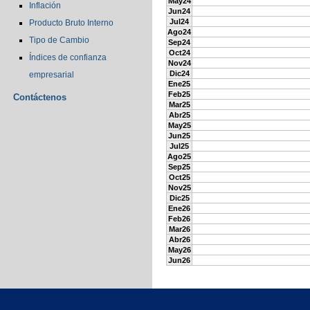
May24
Inflación
Jun24
Jul24
Producto Bruto Interno
Ago24
Tipo de Cambio
Sep24
Oct24
Índices de confianza
Nov24
Dic24
empresarial
Ene25
Feb25
Contáctenos
Mar25
Abr25
May25
Jun25
Jul25
Ago25
Sep25
Oct25
Nov25
Dic25
Ene26
Feb26
Mar26
Abr26
May26
Jun26