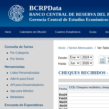
BCRPData
BANCO CENTRAL DE RESERVA DEL 
Gerencia Central de Estudios Económicos
Inicio
Calendario de Difusión
Cuadros Estadísticos
Guías
Ac
Consulta de Series
Inicio
/
Series Mensuales
/
Ver Tabl
Por Categoría
Desde:
Por Series
Hasta:
Herramientas
CHEQUES RECIBIDOS 
Listas Personalizadas
Add-In para Excel
API para Desarrolladores
CCE: Cheques recibidos, chequ
Fecha
App para Móviles
Ene24
Metadatos
Feb24
Mar24
Encuesta de Expectativas
Abr24