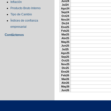
Jun24
Inflación
Jul24
Producto Bruto Interno
Ago24
Sep24
Tipo de Cambio
Oct24
Nov24
Índices de confianza
Dic24
empresarial
Ene25
Feb25
Contáctenos
Mar25
Abr25
May25
Jun25
Jul25
Ago25
Sep25
Oct25
Nov25
Dic25
Ene26
Feb26
Mar26
Abr26
May26
Jun26