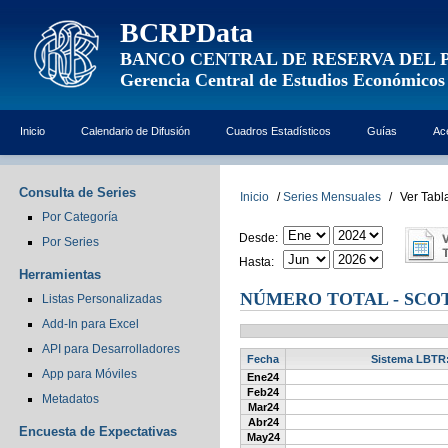
BCRPData
BANCO CENTRAL DE RESERVA DEL 
Gerencia Central de Estudios Económicos
Inicio
Calendario de Difusión
Cuadros Estadísticos
Guías
Ac
Consulta de Series
Inicio
/
Series Mensuales
/
Ver Tabl
Por Categoría
Desde:
Por Series
Hasta:
Herramientas
NÚMERO TOTAL - SCO
Listas Personalizadas
Add-In para Excel
API para Desarrolladores
Fecha
Sistema LBTR: 
App para Móviles
Ene24
Feb24
Metadatos
Mar24
Abr24
Encuesta de Expectativas
May24