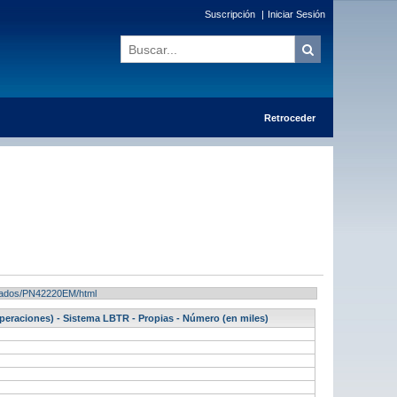
Suscripción
|
Iniciar Sesión
Retroceder
ultados/PN42220EM/html
eraciones) - Sistema LBTR - Propias - Número (en miles)