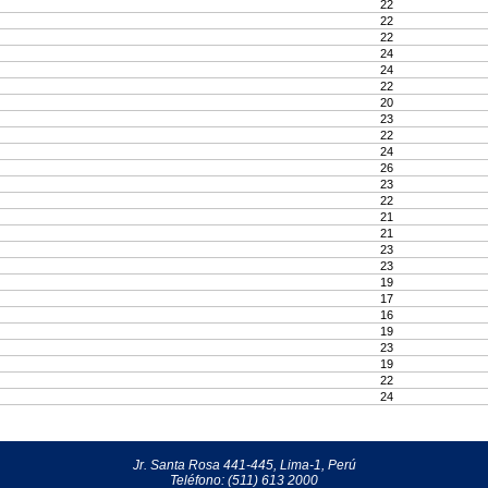
22
22
22
24
24
22
20
23
22
24
26
23
22
21
21
23
23
19
17
16
19
23
19
22
24
Jr. Santa Rosa 441-445, Lima-1, Perú
Teléfono: (511) 613 2000