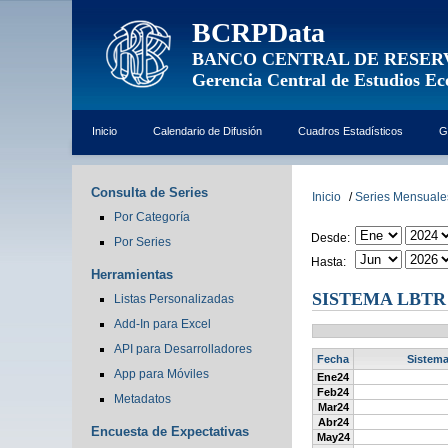
BCRPData
BANCO CENTRAL DE RESER
Gerencia Central de Estudios E
Inicio
Calendario de Difusión
Cuadros Estadísticos
G
Consulta de Series
Inicio
/
Series Mensuale
Por Categoría
Desde:
Por Series
Hasta:
Herramientas
SISTEMA LBTR 
Listas Personalizadas
Add-In para Excel
API para Desarrolladores
Fecha
Sistema
App para Móviles
Ene24
Feb24
Metadatos
Mar24
Abr24
Encuesta de Expectativas
May24