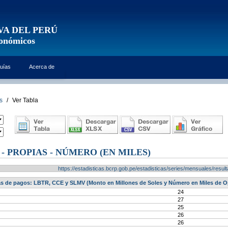
VA DEL PERÚ
conómicos
uías
Acerca de
s
/
Ver Tabla
- PROPIAS - NÚMERO (EN MILES)
https://estadisticas.bcrp.gob.pe/estadisticas/series/mensuales/res
s de pagos: LBTR, CCE y SLMV (Monto en Millones de Soles y Número en Miles de Op
24
27
25
26
26