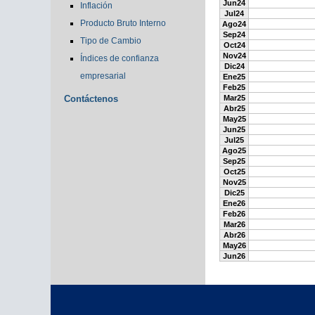
Jun24
Inflación
Jul24
Producto Bruto Interno
Ago24
Sep24
Tipo de Cambio
Oct24
Nov24
Índices de confianza
Dic24
empresarial
Ene25
Feb25
Contáctenos
Mar25
Abr25
May25
Jun25
Jul25
Ago25
Sep25
Oct25
Nov25
Dic25
Ene26
Feb26
Mar26
Abr26
May26
Jun26