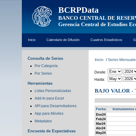
BCRPData
BANCO CENTRAL DE RESER
Gerencia Central de Estudios E
Inicio
Calendario de Difusión
Cuadros Estadísticos
G
Consulta de Series
Inicio
/
Series Mensuale
Por Categoría
Desde:
Por Series
Hasta:
Herramientas
BAJO VALOR -
Listas Personalizadas
Add-In para Excel
API para Desarrolladores
Fecha
Instrumentos d
App para Móviles
Ene24
Feb24
Metadatos
Mar24
Abr24
Encuesta de Expectativas
May24