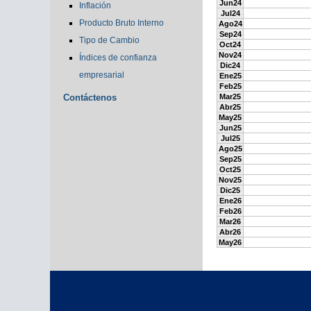
Jun24
Inflación
Jul24
Producto Bruto Interno
Ago24
Sep24
Tipo de Cambio
Oct24
Nov24
Índices de confianza
Dic24
empresarial
Ene25
Feb25
Contáctenos
Mar25
Abr25
May25
Jun25
Jul25
Ago25
Sep25
Oct25
Nov25
Dic25
Ene26
Feb26
Mar26
Abr26
May26