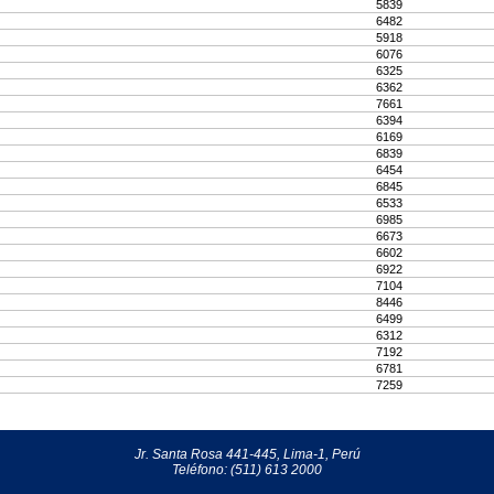
5839
6482
5918
6076
6325
6362
7661
6394
6169
6839
6454
6845
6533
6985
6673
6602
6922
7104
8446
6499
6312
7192
6781
7259
Jr. Santa Rosa 441-445, Lima-1, Perú
Teléfono: (511) 613 2000