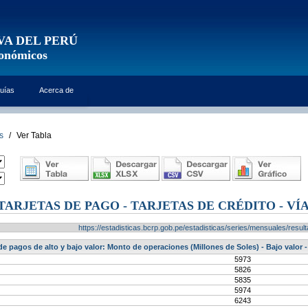
VA DEL PERÚ
conómicos
uías
Acerca de
s
/
Ver Tabla
 TARJETAS DE PAGO - TARJETAS DE CRÉDITO - V
https://estadisticas.bcrp.gob.pe/estadisticas/series/mensuales/res
e pagos de alto y bajo valor: Monto de operaciones (Millones de Soles) - Bajo valor - 
5973
5826
5835
5974
6243