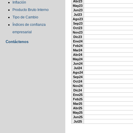
Abr23
Inflación
May23
Producto Bruto Interno
Jun23
Jul23
Tipo de Cambio
Ago23
Sep23
Índices de confianza
Oct23
empresarial
Nov23
Dic23
Contáctenos
Ene24
Feb24
Mar24
Abr24
May24
Jun24
Jul24
Ago24
Sep24
Oct24
Nov24
Dic24
Ene25
Feb25
Mar25
Abr25
May25
Jun25
Jul25