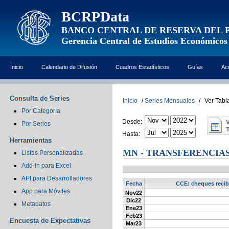
BCRPData
BANCO CENTRAL DE RESERVA DEL 
Gerencia Central de Estudios Económicos
Inicio
Calendario de Difusión
Cuadros Estadísticos
Guías
Ac
Consulta de Series
Inicio
/
Series Mensuales
/
Ver Tabl
Por Categoría
Desde:
Por Series
Hasta:
Herramientas
MN - TRANSFERENCIAS
Listas Personalizadas
Add-In para Excel
API para Desarrolladores
Fecha
CCE: cheques recibi
App para Móviles
Nov22
Dic22
Metadatos
Ene23
Feb23
Encuesta de Expectativas
Mar23