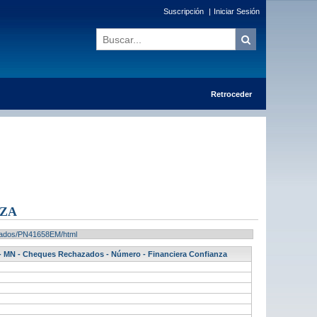
Suscripción
|
Iniciar Sesión
Retroceder
NZA
ultados/PN41658EM/html
) - MN - Cheques Rechazados - Número - Financiera Confianza