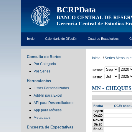
BCRPData
BANCO CENTRAL DE RESER
Gerencia Central de Estudios E
Inicio
Calendario de Difusión
Cuadros Estadísticos
G
Consulta de Series
Inicio
/
Series Mensuale
Por Categoría
Desde:
Por Series
Hasta:
Herramientas
MN - CHEQUES
Listas Personalizadas
Add-In para Excel
API para Desarrolladores
Fecha
CCE: cheque
App para Móviles
Sep20
Oct20
Metadatos
Nov20
Dic20
Encuesta de Expectativas
Ene21