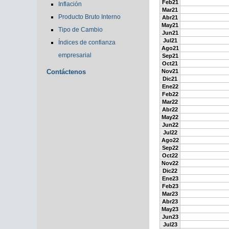
Feb21
Inflación
Mar21
Producto Bruto Interno
Abr21
May21
Tipo de Cambio
Jun21
Jul21
Índices de confianza
Ago21
empresarial
Sep21
Oct21
Contáctenos
Nov21
Dic21
Ene22
Feb22
Mar22
Abr22
May22
Jun22
Jul22
Ago22
Sep22
Oct22
Nov22
Dic22
Ene23
Feb23
Mar23
Abr23
May23
Jun23
Jul23