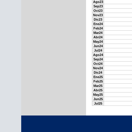
Ago23
Sep23
Oct23
Nov23
Dic23
Ene24
Feb24
Mar24
Abr24
May24
Jun24
Jul24
Ago24
Sep24
Oct24
Nov24
Dic24
Ene25
Feb25
Mar25
Abr25
May25
Jun25
Jul25