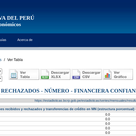
VA DEL PERÚ
conómicos
uías
Acerca de
s
/
Ver Tabla
 RECHAZADOS - NÚMERO - FINANCIERA CONFIA
https://estadisticas.bcrp.gob.pe/estadisticas/series/mensuales/res
s recibidos y rechazados y transferencias de crédito en MN (estructura porcentual
0.0
0.0
0.0
0.0
0.0