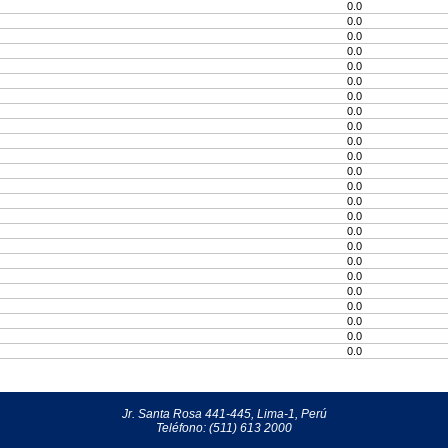
0.0
0.0
0.0
0.0
0.0
0.0
0.0
0.0
0.0
0.0
0.0
0.0
0.0
0.0
0.0
0.0
0.0
0.0
0.0
0.0
0.0
0.0
0.0
0.0
Jr. Santa Rosa 441-445, Lima-1, Perú
Teléfono: (511) 613 2000