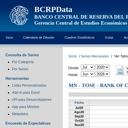
BCRPData
BANCO CENTRAL DE RESERVA DEL 
Gerencia Central de Estudios Económicos
Inicio
Calendario de Difusión
Cuadros Estadísticos
Guías
Ac
Consulta de Series
Inicio
/
Series Mensuales
/
Ver Tabl
Por Categoría
Desde:
Por Series
Hasta:
Herramientas
MN - TOSE - BANK OF 
Listas Personalizadas
Add-In para Excel
API para Desarrolladores
Fecha
App para Móviles
Jul20
Ago20
Metadatos
Sep20
Oct20
Encuesta de Expectativas
Nov20