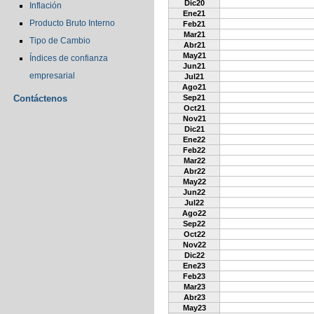
Dic20
Inflación
Ene21
Producto Bruto Interno
Feb21
Mar21
Tipo de Cambio
Abr21
May21
Índices de confianza
Jun21
empresarial
Jul21
Ago21
Contáctenos
Sep21
Oct21
Nov21
Dic21
Ene22
Feb22
Mar22
Abr22
May22
Jun22
Jul22
Ago22
Sep22
Oct22
Nov22
Dic22
Ene23
Feb23
Mar23
Abr23
May23