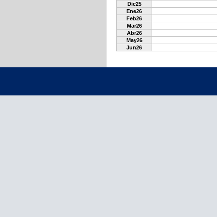
Dic25
Ene26
Feb26
Mar26
Abr26
May26
Jun26