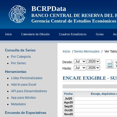
BCRPData
BANCO CENTRAL DE RESERVA DEL 
Gerencia Central de Estudios Económicos
Inicio
Calendario de Difusión
Cuadros Estadísticos
Guías
Ac
Consulta de Series
Inicio
/
Series Mensuales
/
Ver Tabl
Por Categoría
Desde:
Por Series
Hasta:
Herramientas
ENCAJE EXIGIBLE - SU
Listas Personalizadas
Add-In para Excel
API para Desarrolladores
Fecha
Encaje, depósitos o
App para Móviles
Jul20
Ago20
Metadatos
Sep20
Oct20
Encuesta de Expectativas
Nov20