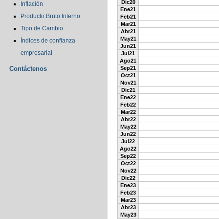
Dic20
Inflación
Ene21
Producto Bruto Interno
Feb21
Mar21
Tipo de Cambio
Abr21
May21
Índices de confianza
Jun21
empresarial
Jul21
Ago21
Contáctenos
Sep21
Oct21
Nov21
Dic21
Ene22
Feb22
Mar22
Abr22
May22
Jun22
Jul22
Ago22
Sep22
Oct22
Nov22
Dic22
Ene23
Feb23
Mar23
Abr23
May23