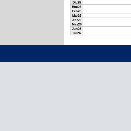
Dic25
Ene26
Feb26
Mar26
Abr26
May26
Jun26
Jul26