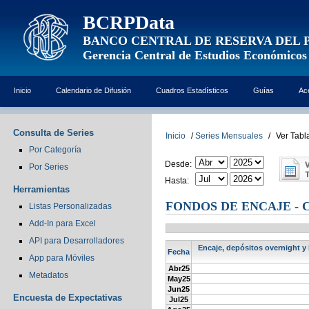
BCRPData
BANCO CENTRAL DE RESERVA DEL 
Gerencia Central de Estudios Económicos
Inicio
Calendario de Difusión
Cuadros Estadísticos
Guías
Ac
Consulta de Series
Inicio
/
Series Mensuales
/
Ver Tabl
Por Categoría
Desde:
Por Series
Hasta:
Herramientas
FONDOS DE ENCAJE - 
Listas Personalizadas
Add-In para Excel
API para Desarrolladores
Encaje, depósitos overnight y
Fecha
App para Móviles
Abr25
Metadatos
May25
Jun25
Encuesta de Expectativas
Jul25