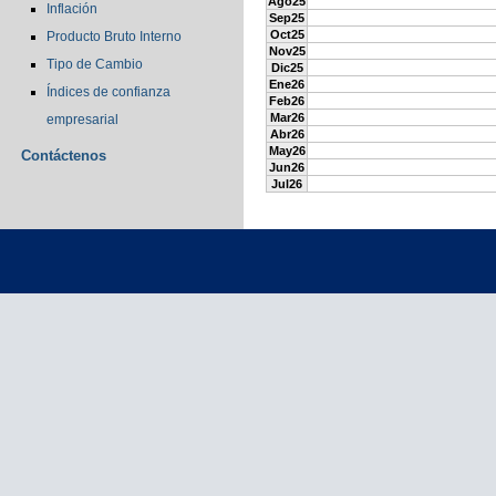
Ago25
Inflación
Sep25
Oct25
Producto Bruto Interno
Nov25
Tipo de Cambio
Dic25
Ene26
Índices de confianza
Feb26
Mar26
empresarial
Abr26
May26
Contáctenos
Jun26
Jul26