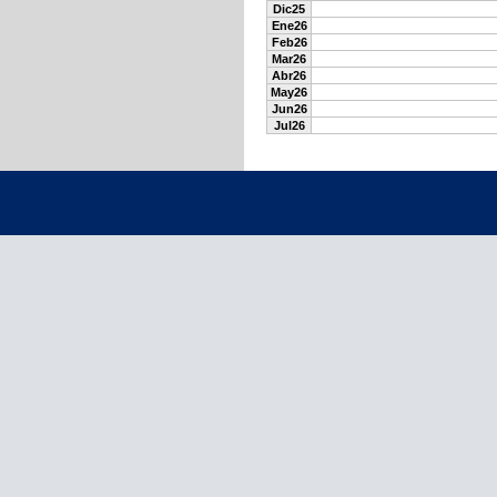
Dic25
Ene26
Feb26
Mar26
Abr26
May26
Jun26
Jul26