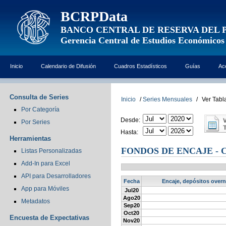
BCRPData
BANCO CENTRAL DE RESERVA DEL 
Gerencia Central de Estudios Económicos
Inicio
Calendario de Difusión
Cuadros Estadísticos
Guías
Ac
Consulta de Series
Inicio
/
Series Mensuales
/
Ver Tabl
Por Categoría
Desde:
Por Series
Hasta:
Herramientas
FONDOS DE ENCAJE - 
Listas Personalizadas
Add-In para Excel
API para Desarrolladores
Fecha
Encaje, depósitos overn
App para Móviles
Jul20
Ago20
Metadatos
Sep20
Oct20
Encuesta de Expectativas
Nov20