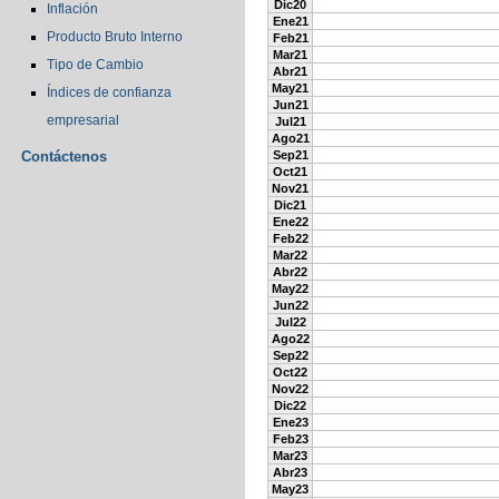
Dic20
Inflación
Ene21
Producto Bruto Interno
Feb21
Mar21
Tipo de Cambio
Abr21
May21
Índices de confianza
Jun21
empresarial
Jul21
Ago21
Contáctenos
Sep21
Oct21
Nov21
Dic21
Ene22
Feb22
Mar22
Abr22
May22
Jun22
Jul22
Ago22
Sep22
Oct22
Nov22
Dic22
Ene23
Feb23
Mar23
Abr23
May23