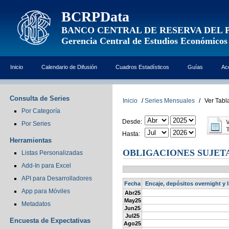
BCRPData
BANCO CENTRAL DE RESERVA DEL 
Gerencia Central de Estudios Económicos
Inicio
Calendario de Difusión
Cuadros Estadísticos
Guías
Ac
Consulta de Series
Inicio
/
Series Mensuales
/
Ver Tabl
Por Categoría
Desde:
Por Series
Hasta:
Herramientas
OBLIGACIONES SUJETA
Listas Personalizadas
Add-In para Excel
API para Desarrolladores
Fecha
Encaje, depósitos overnight y 
App para Móviles
Abr25
May25
Metadatos
Jun25
Jul25
Encuesta de Expectativas
Ago25