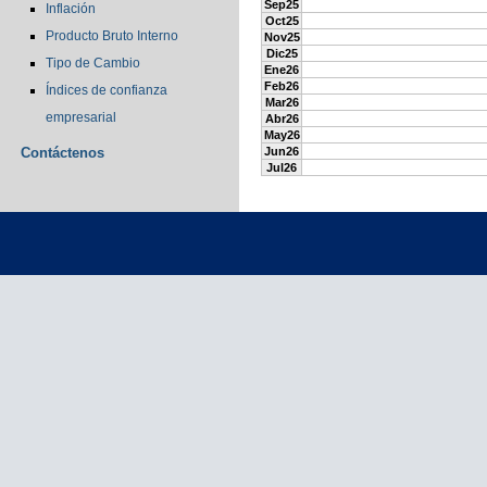
Sep25
Inflación
Oct25
Producto Bruto Interno
Nov25
Dic25
Tipo de Cambio
Ene26
Feb26
Índices de confianza
Mar26
empresarial
Abr26
May26
Contáctenos
Jun26
Jul26