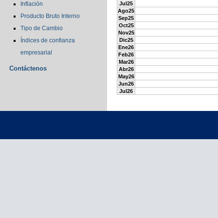
Inflación
Jul25
Ago25
Producto Bruto Interno
Sep25
Oct25
Tipo de Cambio
Nov25
Índices de confianza
Dic25
Ene26
empresarial
Feb26
Mar26
Contáctenos
Abr26
May26
Jun26
Jul26