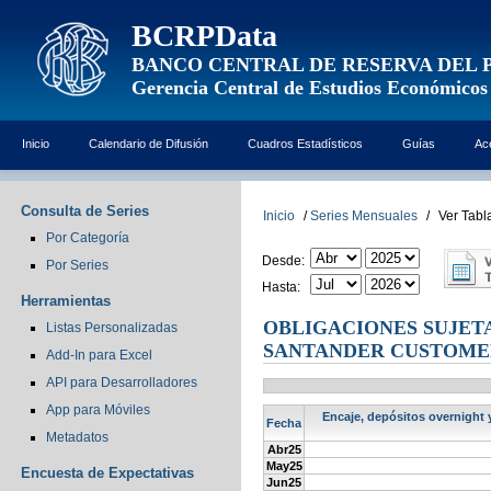
BCRPData
BANCO CENTRAL DE RESERVA DEL 
Gerencia Central de Estudios Económicos
Inicio
Calendario de Difusión
Cuadros Estadísticos
Guías
Ac
Consulta de Series
Inicio
/
Series Mensuales
/
Ver Tabl
Por Categoría
Desde:
Por Series
Hasta:
Herramientas
OBLIGACIONES SUJETA
Listas Personalizadas
SANTANDER CUSTOMER
Add-In para Excel
API para Desarrolladores
App para Móviles
Encaje, depósitos overnight y
Fecha
Metadatos
Abr25
May25
Encuesta de Expectativas
Jun25