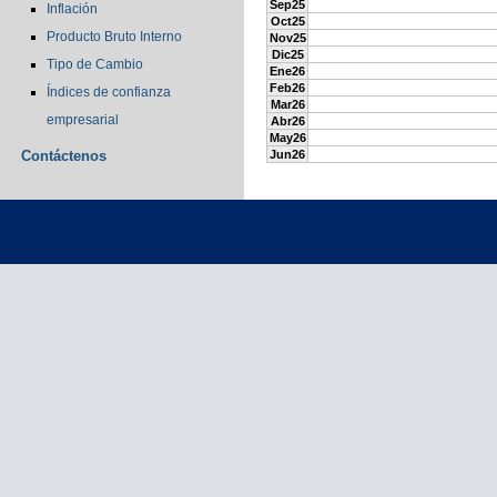
Sep25
Inflación
Oct25
Producto Bruto Interno
Nov25
Dic25
Tipo de Cambio
Ene26
Feb26
Índices de confianza
Mar26
empresarial
Abr26
May26
Contáctenos
Jun26