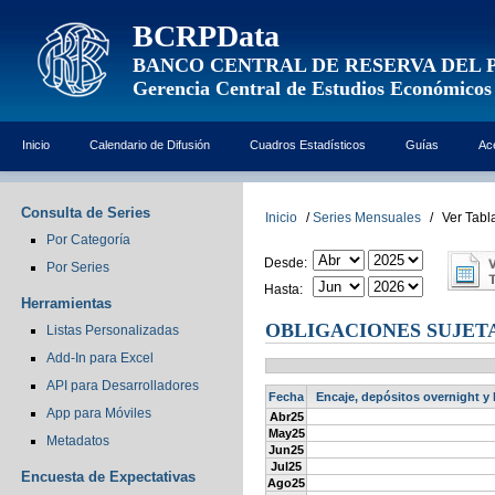
BCRPData
BANCO CENTRAL DE RESERVA DEL 
Gerencia Central de Estudios Económicos
Inicio
Calendario de Difusión
Cuadros Estadísticos
Guías
Ac
Consulta de Series
Inicio
/
Series Mensuales
/
Ver Tabl
Por Categoría
Desde:
Por Series
Hasta:
Herramientas
OBLIGACIONES SUJETA
Listas Personalizadas
Add-In para Excel
API para Desarrolladores
Fecha
Encaje, depósitos overnight y 
App para Móviles
Abr25
May25
Metadatos
Jun25
Jul25
Encuesta de Expectativas
Ago25