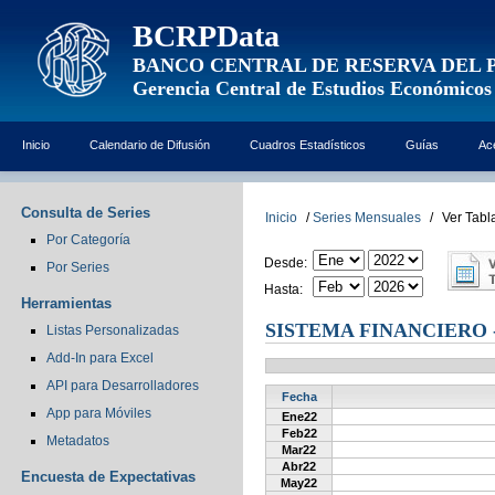
BCRPData
BANCO CENTRAL DE RESERVA DEL 
Gerencia Central de Estudios Económicos
Inicio
Calendario de Difusión
Cuadros Estadísticos
Guías
Ac
Consulta de Series
Inicio
/
Series Mensuales
/
Ver Tabl
Por Categoría
Desde:
Por Series
Hasta:
Herramientas
SISTEMA FINANCIERO 
Listas Personalizadas
Add-In para Excel
API para Desarrolladores
Fecha
App para Móviles
Ene22
Feb22
Metadatos
Mar22
Abr22
Encuesta de Expectativas
May22