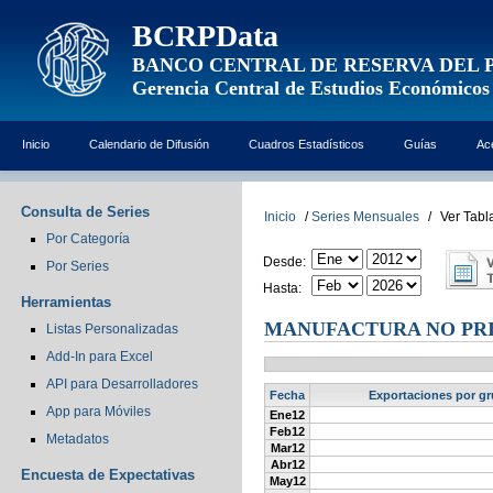
BCRPData
BANCO CENTRAL DE RESERVA DEL 
Gerencia Central de Estudios Económicos
Inicio
Calendario de Difusión
Cuadros Estadísticos
Guías
Ac
Consulta de Series
Inicio
/
Series Mensuales
/
Ver Tabl
Por Categoría
Desde:
Por Series
Hasta:
Herramientas
MANUFACTURA NO PRIM
Listas Personalizadas
Add-In para Excel
API para Desarrolladores
Fecha
Exportaciones por gru
App para Móviles
Ene12
Feb12
Metadatos
Mar12
Abr12
Encuesta de Expectativas
May12