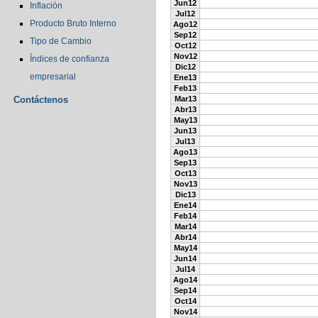
Jun12
Inflación
Jul12
Producto Bruto Interno
Ago12
Sep12
Tipo de Cambio
Oct12
Nov12
Índices de confianza
Dic12
empresarial
Ene13
Feb13
Contáctenos
Mar13
Abr13
May13
Jun13
Jul13
Ago13
Sep13
Oct13
Nov13
Dic13
Ene14
Feb14
Mar14
Abr14
May14
Jun14
Jul14
Ago14
Sep14
Oct14
Nov14