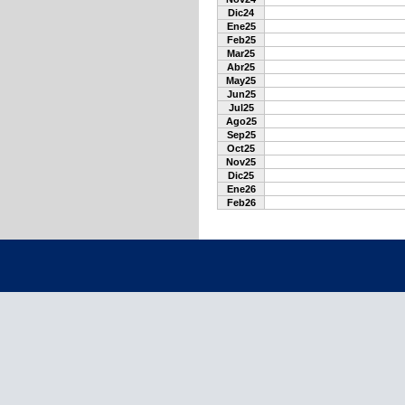
Dic24
Ene25
Feb25
Mar25
Abr25
May25
Jun25
Jul25
Ago25
Sep25
Oct25
Nov25
Dic25
Ene26
Feb26