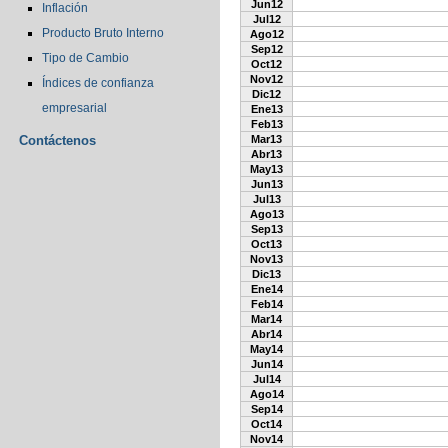
Jun12
Inflación
Jul12
Producto Bruto Interno
Ago12
Sep12
Tipo de Cambio
Oct12
Nov12
Índices de confianza
Dic12
empresarial
Ene13
Feb13
Contáctenos
Mar13
Abr13
May13
Jun13
Jul13
Ago13
Sep13
Oct13
Nov13
Dic13
Ene14
Feb14
Mar14
Abr14
May14
Jun14
Jul14
Ago14
Sep14
Oct14
Nov14