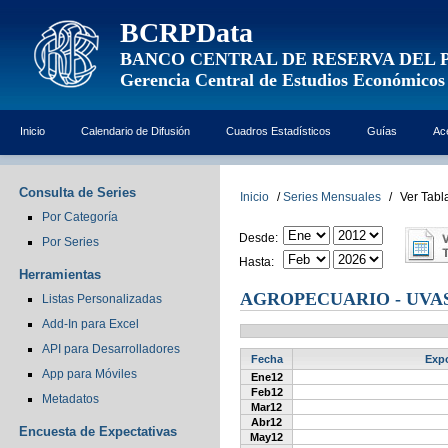
BCRPData
BANCO CENTRAL DE RESERVA DEL 
Gerencia Central de Estudios Económicos
Inicio
Calendario de Difusión
Cuadros Estadísticos
Guías
Ac
Consulta de Series
Inicio
/
Series Mensuales
/
Ver Tabl
Por Categoría
Desde:
Por Series
Hasta:
Herramientas
AGROPECUARIO - UVA
Listas Personalizadas
Add-In para Excel
API para Desarrolladores
Fecha
Expo
App para Móviles
Ene12
Feb12
Metadatos
Mar12
Abr12
Encuesta de Expectativas
May12