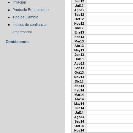
Jun12
Inflación
Jul12
Producto Bruto Interno
Ago12
Sep12
Tipo de Cambio
Oct12
Nov12
Índices de confianza
Dic12
empresarial
Ene13
Feb13
Contáctenos
Mar13
Abr13
May13
Jun13
Jul13
Ago13
Sep13
Oct13
Nov13
Dic13
Ene14
Feb14
Mar14
Abr14
May14
Jun14
Jul14
Ago14
Sep14
Oct14
Nov14