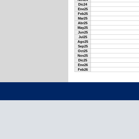
Dic24
Ene25
Feb25
Mar25
Abr25
May25
Jun25
Jul25
Ago25
Sep25
Oct25
Nov25
Dic25
Ene26
Feb26