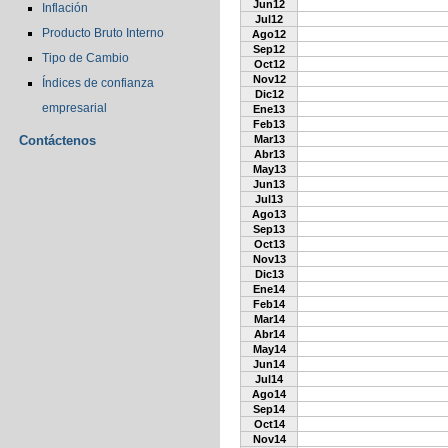
Jun12
Inflación
Jul12
Producto Bruto Interno
Ago12
Sep12
Tipo de Cambio
Oct12
Nov12
Índices de confianza
Dic12
empresarial
Ene13
Feb13
Contáctenos
Mar13
Abr13
May13
Jun13
Jul13
Ago13
Sep13
Oct13
Nov13
Dic13
Ene14
Feb14
Mar14
Abr14
May14
Jun14
Jul14
Ago14
Sep14
Oct14
Nov14