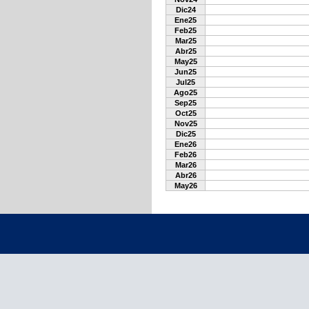
Dic24
Ene25
Feb25
Mar25
Abr25
May25
Jun25
Jul25
Ago25
Sep25
Oct25
Nov25
Dic25
Ene26
Feb26
Mar26
Abr26
May26