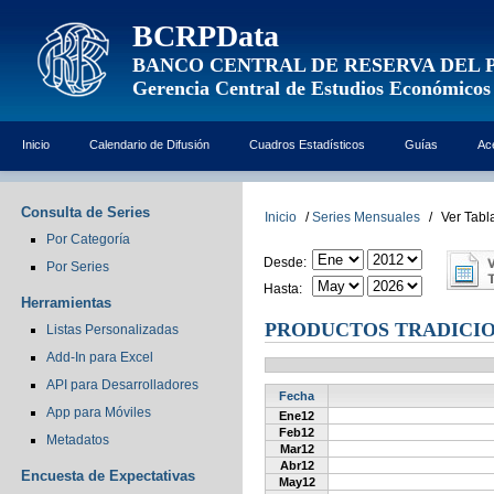
BCRPData
BANCO CENTRAL DE RESERVA DEL 
Gerencia Central de Estudios Económicos
Inicio
Calendario de Difusión
Cuadros Estadísticos
Guías
Ac
Consulta de Series
Inicio
/
Series Mensuales
/
Ver Tabl
Por Categoría
Desde:
Por Series
Hasta:
Herramientas
PRODUCTOS TRADICIO
Listas Personalizadas
Add-In para Excel
API para Desarrolladores
Fecha
App para Móviles
Ene12
Feb12
Metadatos
Mar12
Abr12
Encuesta de Expectativas
May12