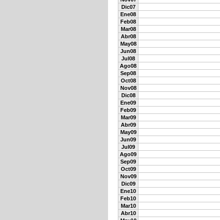
Dic07
Ene08
Feb08
Mar08
Abr08
May08
Jun08
Jul08
Ago08
Sep08
Oct08
Nov08
Dic08
Ene09
Feb09
Mar09
Abr09
May09
Jun09
Jul09
Ago09
Sep09
Oct09
Nov09
Dic09
Ene10
Feb10
Mar10
Abr10