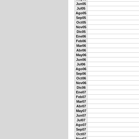
Jun05
Jul05
Ago05
Sep05
Oct05
Nov05
Dic05
Ene06
Feb06
Mar06
Abr06
May06
Jun06
Jul06
Ago06
Sep06
Oct06
Nov06
Dic06
Ene07
Feb07
Mar07
Abr07
May07
Jun07
Jul07
Ago07
Sep07
Oct07
Nov07