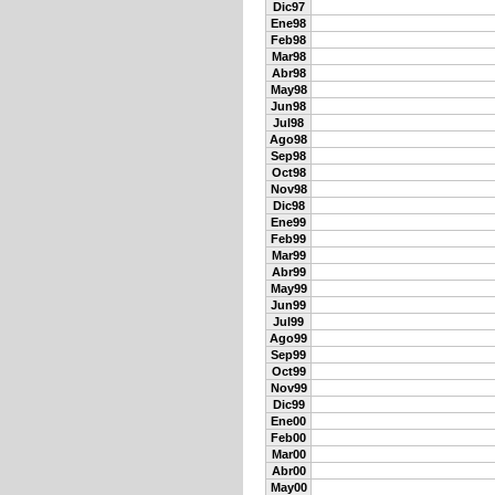
Dic97
Ene98
Feb98
Mar98
Abr98
May98
Jun98
Jul98
Ago98
Sep98
Oct98
Nov98
Dic98
Ene99
Feb99
Mar99
Abr99
May99
Jun99
Jul99
Ago99
Sep99
Oct99
Nov99
Dic99
Ene00
Feb00
Mar00
Abr00
May00