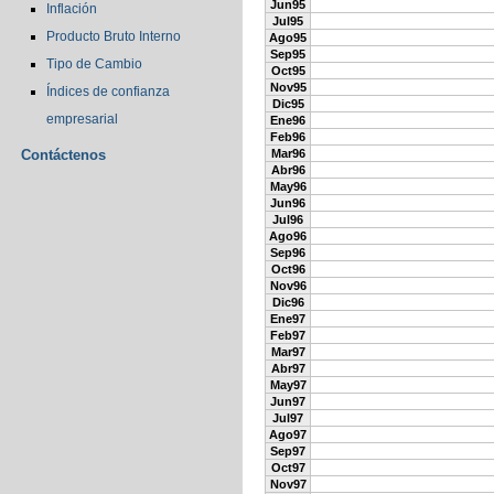
Jun95
Inflación
Jul95
Producto Bruto Interno
Ago95
Sep95
Tipo de Cambio
Oct95
Nov95
Índices de confianza
Dic95
empresarial
Ene96
Feb96
Contáctenos
Mar96
Abr96
May96
Jun96
Jul96
Ago96
Sep96
Oct96
Nov96
Dic96
Ene97
Feb97
Mar97
Abr97
May97
Jun97
Jul97
Ago97
Sep97
Oct97
Nov97