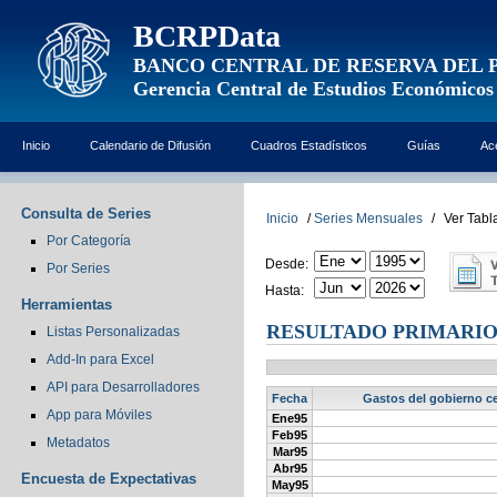
BCRPData
BANCO CENTRAL DE RESERVA DEL 
Gerencia Central de Estudios Económicos
Inicio
Calendario de Difusión
Cuadros Estadísticos
Guías
Ac
Consulta de Series
Inicio
/
Series Mensuales
/
Ver Tabl
Por Categoría
Desde:
Por Series
Hasta:
Herramientas
RESULTADO PRIMARIO 
Listas Personalizadas
Add-In para Excel
API para Desarrolladores
Fecha
Gastos del gobierno ce
App para Móviles
Ene95
Feb95
Metadatos
Mar95
Abr95
Encuesta de Expectativas
May95