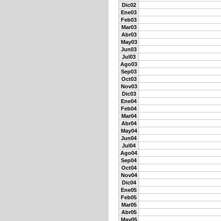
Dic02
Ene03
Feb03
Mar03
Abr03
May03
Jun03
Jul03
Ago03
Sep03
Oct03
Nov03
Dic03
Ene04
Feb04
Mar04
Abr04
May04
Jun04
Jul04
Ago04
Sep04
Oct04
Nov04
Dic04
Ene05
Feb05
Mar05
Abr05
May05