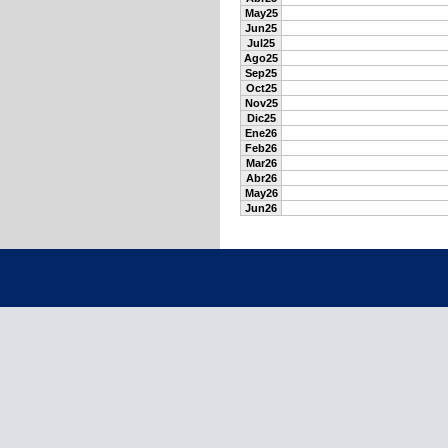
May25
Jun25
Jul25
Ago25
Sep25
Oct25
Nov25
Dic25
Ene26
Feb26
Mar26
Abr26
May26
Jun26