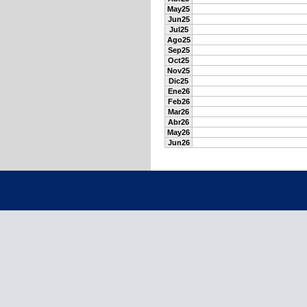
May25
Jun25
Jul25
Ago25
Sep25
Oct25
Nov25
Dic25
Ene26
Feb26
Mar26
Abr26
May26
Jun26