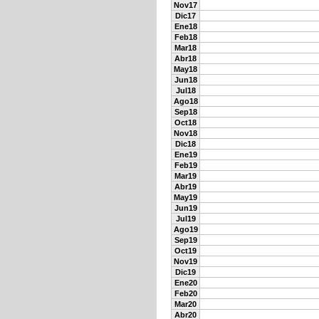
Nov17
Dic17
Ene18
Feb18
Mar18
Abr18
May18
Jun18
Jul18
Ago18
Sep18
Oct18
Nov18
Dic18
Ene19
Feb19
Mar19
Abr19
May19
Jun19
Jul19
Ago19
Sep19
Oct19
Nov19
Dic19
Ene20
Feb20
Mar20
Abr20