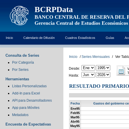
BCRPData
BANCO CENTRAL DE RESERVA DEL 
Gerencia Central de Estudios Económicos
Inicio
Calendario de Difusión
Cuadros Estadísticos
Guías
Ac
Consulta de Series
Inicio
/
Series Mensuales
/
Ver Tabl
Por Categoría
Desde:
Por Series
Hasta:
Herramientas
RESULTADO PRIMARIO 
Listas Personalizadas
Add-In para Excel
API para Desarrolladores
Fecha
Gastos del gobierno cen
App para Móviles
Ene95
Feb95
Metadatos
Mar95
Abr95
Encuesta de Expectativas
May95