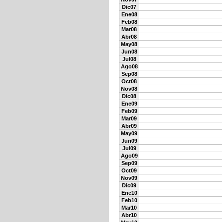
Dic07
Ene08
Feb08
Mar08
Abr08
May08
Jun08
Jul08
Ago08
Sep08
Oct08
Nov08
Dic08
Ene09
Feb09
Mar09
Abr09
May09
Jun09
Jul09
Ago09
Sep09
Oct09
Nov09
Dic09
Ene10
Feb10
Mar10
Abr10