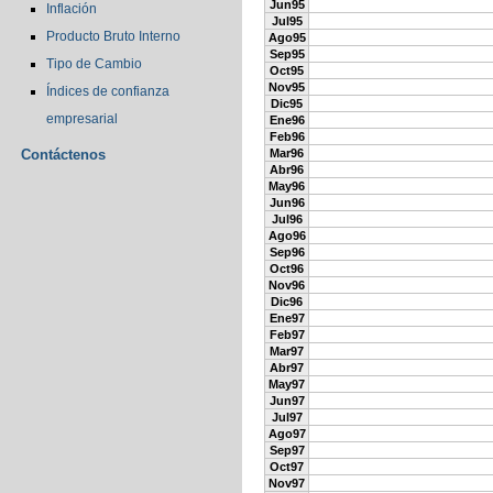
Jun95
Inflación
Jul95
Producto Bruto Interno
Ago95
Sep95
Tipo de Cambio
Oct95
Nov95
Índices de confianza
Dic95
empresarial
Ene96
Feb96
Contáctenos
Mar96
Abr96
May96
Jun96
Jul96
Ago96
Sep96
Oct96
Nov96
Dic96
Ene97
Feb97
Mar97
Abr97
May97
Jun97
Jul97
Ago97
Sep97
Oct97
Nov97