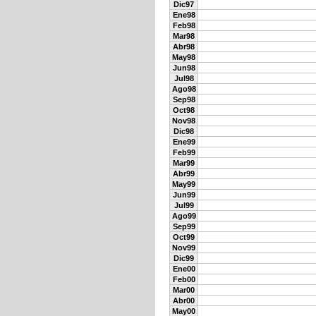
Dic97
Ene98
Feb98
Mar98
Abr98
May98
Jun98
Jul98
Ago98
Sep98
Oct98
Nov98
Dic98
Ene99
Feb99
Mar99
Abr99
May99
Jun99
Jul99
Ago99
Sep99
Oct99
Nov99
Dic99
Ene00
Feb00
Mar00
Abr00
May00