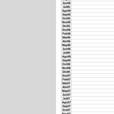
Jun05
Jul05
Ago05
Sep05
Oct05
Nov05
Dic05
Ene06
Feb06
Mar06
Abr06
May06
Jun06
Jul06
Ago06
Sep06
Oct06
Nov06
Dic06
Ene07
Feb07
Mar07
Abr07
May07
Jun07
Jul07
Ago07
Sep07
Oct07
Nov07