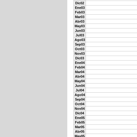
Dic02
Ene03
Feb03
Mar03
Abr03
May03
Jun03
Jul03
Ago03
Sep03
Oct03
Nov03
Dic03
Ene04
Feb04
Mar04
Abr04
May04
Jun04
Jul04
Ago04
Sep04
Oct04
Nov04
Dic04
Ene05
Feb05
Mar05
Abr05
May05