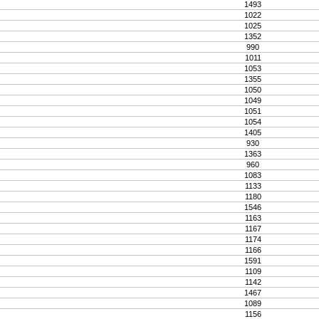
1493
1022
1025
1352
990
1011
1053
1355
1050
1049
1051
1054
1405
930
1363
960
1083
1133
1180
1546
1163
1167
1174
1166
1591
1109
1142
1467
1089
1156