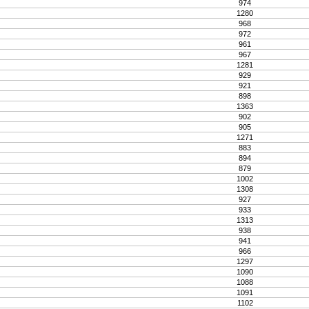
974
1280
968
972
961
967
1281
929
921
898
1363
902
905
1271
883
894
879
1002
1308
927
933
1313
938
941
966
1297
1090
1088
1091
1102