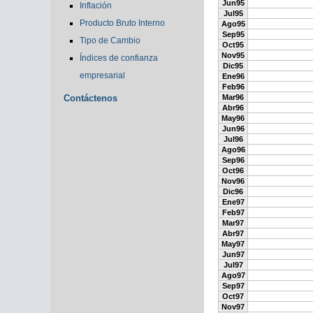
Jun95
Inflación
Jul95
Producto Bruto Interno
Ago95
Sep95
Tipo de Cambio
Oct95
Nov95
Índices de confianza
Dic95
empresarial
Ene96
Feb96
Contáctenos
Mar96
Abr96
May96
Jun96
Jul96
Ago96
Sep96
Oct96
Nov96
Dic96
Ene97
Feb97
Mar97
Abr97
May97
Jun97
Jul97
Ago97
Sep97
Oct97
Nov97