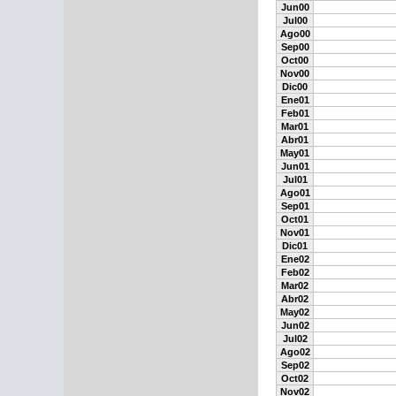
Jun00
Jul00
Ago00
Sep00
Oct00
Nov00
Dic00
Ene01
Feb01
Mar01
Abr01
May01
Jun01
Jul01
Ago01
Sep01
Oct01
Nov01
Dic01
Ene02
Feb02
Mar02
Abr02
May02
Jun02
Jul02
Ago02
Sep02
Oct02
Nov02