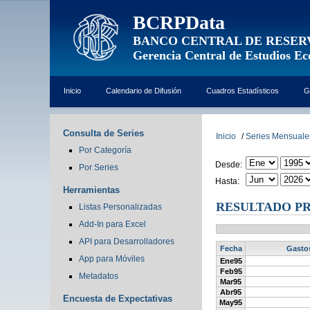
BCRPData
BANCO CENTRAL DE RESER
Gerencia Central de Estudios E
Inicio
Calendario de Difusión
Cuadros Estadísticos
G
Consulta de Series
Inicio
/
Series Mensuale
Por Categoría
Desde:
Por Series
Hasta:
Herramientas
RESULTADO PR
Listas Personalizadas
Add-In para Excel
API para Desarrolladores
Fecha
Gastos
App para Móviles
Ene95
Feb95
Metadatos
Mar95
Abr95
Encuesta de Expectativas
May95