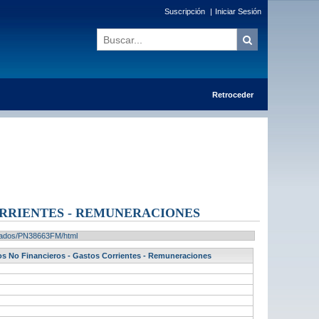
Suscripción
|
Iniciar Sesión
Retroceder
ORRIENTES - REMUNERACIONES
ultados/PN38663FM/html
tos No Financieros - Gastos Corrientes - Remuneraciones