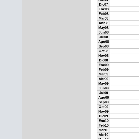
Dic07
Ene08
Feb08
Mar08
Abr08
May08
Jun08
Jul08
Ago08
Sep08
Oct08
Nov08
Dic08
Ene09
Feb09
Mar09
Abr09
May09
Jun09
Jul09
Ago09
Sep09
Oct09
Nov09
Dic09
Ene10
Feb10
Mar10
Abr10