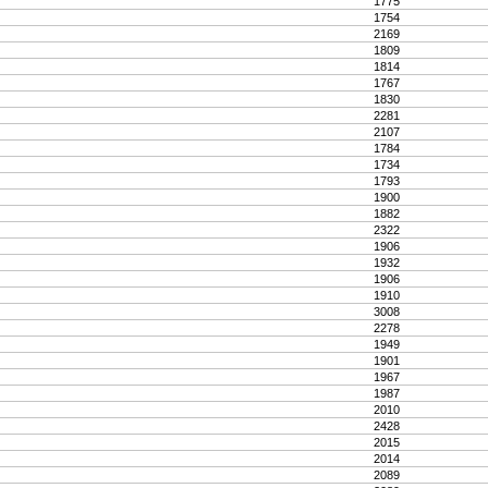
1775
1754
2169
1809
1814
1767
1830
2281
2107
1784
1734
1793
1900
1882
2322
1906
1932
1906
1910
3008
2278
1949
1901
1967
1987
2010
2428
2015
2014
2089