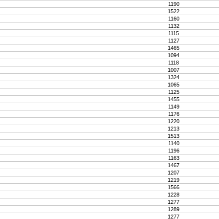
1190
1522
1160
1132
1115
1127
1465
1094
1118
1007
1324
1065
1125
1455
1149
1176
1220
1213
1513
1140
1196
1163
1467
1207
1219
1566
1228
1277
1289
1277