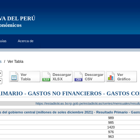
VA DEL PERÚ
conómicos
uías
Acerca de
s
/
Ver Tabla
IMARIO - GASTOS NO FINANCIEROS - GASTOS C
https://estadisticas.bcrp.gob.pe/estadisticas/series/mensuales/res
 del gobierno central (millones de soles diciembre 2021) - Resultado Primario - Gas
989
985
1420
976
963