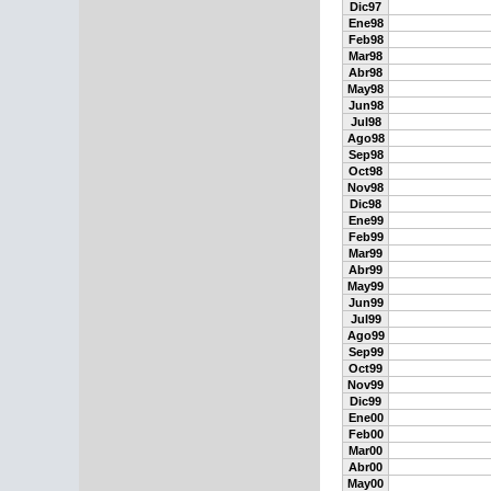
Dic97
Ene98
Feb98
Mar98
Abr98
May98
Jun98
Jul98
Ago98
Sep98
Oct98
Nov98
Dic98
Ene99
Feb99
Mar99
Abr99
May99
Jun99
Jul99
Ago99
Sep99
Oct99
Nov99
Dic99
Ene00
Feb00
Mar00
Abr00
May00