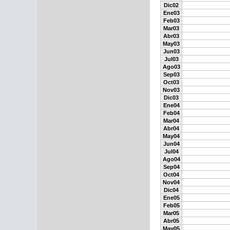
Dic02
Ene03
Feb03
Mar03
Abr03
May03
Jun03
Jul03
Ago03
Sep03
Oct03
Nov03
Dic03
Ene04
Feb04
Mar04
Abr04
May04
Jun04
Jul04
Ago04
Sep04
Oct04
Nov04
Dic04
Ene05
Feb05
Mar05
Abr05
May05