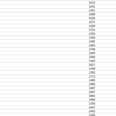
1613
1241
1261
1208
1526
1277
1288
1731
1320
1330
1345
1303
1746
1253
1308
1310
1621
1349
1355
1713
1409
1399
1407
1407
1842
1360
1709
1407
1402
1500