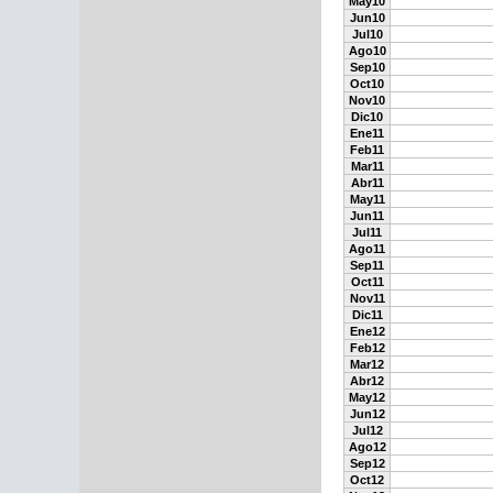
May10
Jun10
Jul10
Ago10
Sep10
Oct10
Nov10
Dic10
Ene11
Feb11
Mar11
Abr11
May11
Jun11
Jul11
Ago11
Sep11
Oct11
Nov11
Dic11
Ene12
Feb12
Mar12
Abr12
May12
Jun12
Jul12
Ago12
Sep12
Oct12