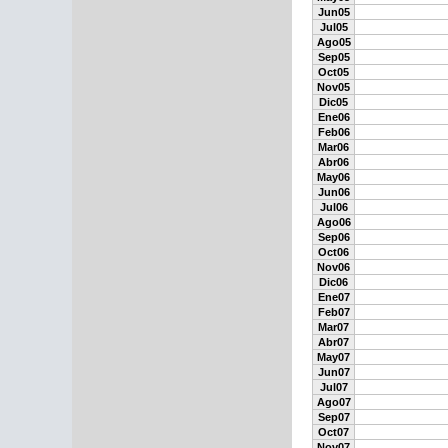
Jun05
Jul05
Ago05
Sep05
Oct05
Nov05
Dic05
Ene06
Feb06
Mar06
Abr06
May06
Jun06
Jul06
Ago06
Sep06
Oct06
Nov06
Dic06
Ene07
Feb07
Mar07
Abr07
May07
Jun07
Jul07
Ago07
Sep07
Oct07
Nov07