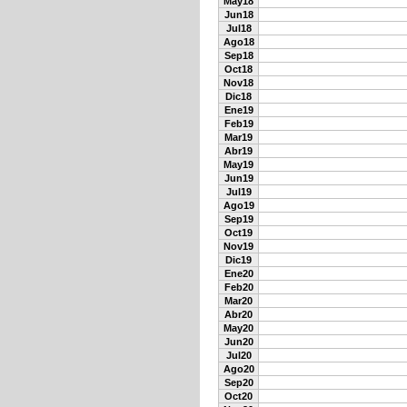
May18
Jun18
Jul18
Ago18
Sep18
Oct18
Nov18
Dic18
Ene19
Feb19
Mar19
Abr19
May19
Jun19
Jul19
Ago19
Sep19
Oct19
Nov19
Dic19
Ene20
Feb20
Mar20
Abr20
May20
Jun20
Jul20
Ago20
Sep20
Oct20