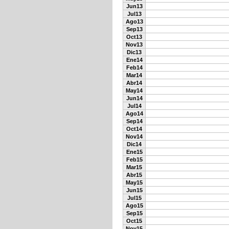
Jun13
Jul13
Ago13
Sep13
Oct13
Nov13
Dic13
Ene14
Feb14
Mar14
Abr14
May14
Jun14
Jul14
Ago14
Sep14
Oct14
Nov14
Dic14
Ene15
Feb15
Mar15
Abr15
May15
Jun15
Jul15
Ago15
Sep15
Oct15
Nov15