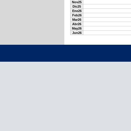
Nov25
Dic25
Ene26
Feb26
Mar26
Abr26
May26
Jun26