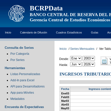
BCRPData
BANCO CENTRAL DE RESERVA DEL 
Gerencia Central de Estudios Económicos
Inicio
Calendario de Difusión
Cuadros Estadísticos
Guías
Ac
Consulta de Series
Inicio
/
Series Mensuales
/
Ver Tabl
Por Categoría
Desde:
Por Series
Hasta:
Herramientas
INGRESOS TRIBUTARIO
Listas Personalizadas
Add-In para Excel
API para Desarrolladores
Fecha
Ingresos corrien
App para Móviles
Ene03
Feb03
Metadatos
Mar03
Abr03
Encuesta de Expectativas
May03