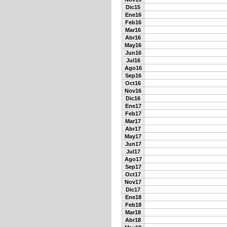
Dic15
Ene16
Feb16
Mar16
Abr16
May16
Jun16
Jul16
Ago16
Sep16
Oct16
Nov16
Dic16
Ene17
Feb17
Mar17
Abr17
May17
Jun17
Jul17
Ago17
Sep17
Oct17
Nov17
Dic17
Ene18
Feb18
Mar18
Abr18