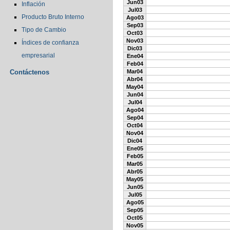
Jun03
Inflación
Jul03
Producto Bruto Interno
Ago03
Sep03
Tipo de Cambio
Oct03
Nov03
Índices de confianza
Dic03
empresarial
Ene04
Feb04
Contáctenos
Mar04
Abr04
May04
Jun04
Jul04
Ago04
Sep04
Oct04
Nov04
Dic04
Ene05
Feb05
Mar05
Abr05
May05
Jun05
Jul05
Ago05
Sep05
Oct05
Nov05