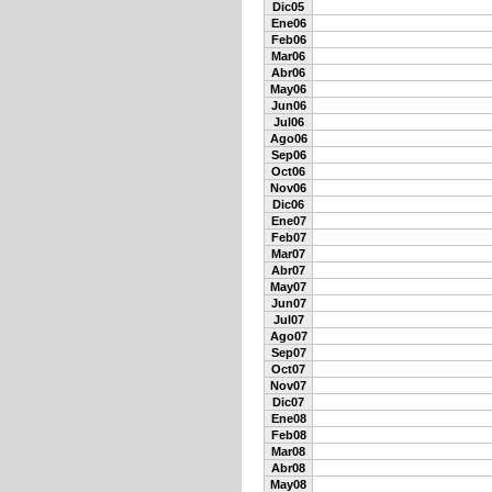
Dic05
Ene06
Feb06
Mar06
Abr06
May06
Jun06
Jul06
Ago06
Sep06
Oct06
Nov06
Dic06
Ene07
Feb07
Mar07
Abr07
May07
Jun07
Jul07
Ago07
Sep07
Oct07
Nov07
Dic07
Ene08
Feb08
Mar08
Abr08
May08