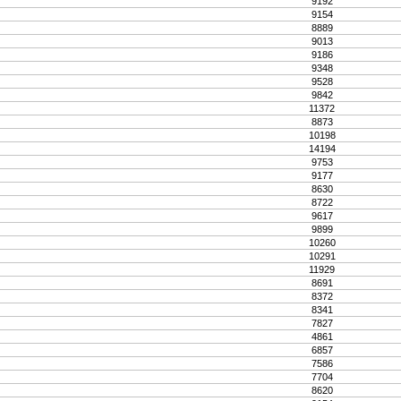
9192
9154
8889
9013
9186
9348
9528
9842
11372
8873
10198
14194
9753
9177
8630
8722
9617
9899
10260
10291
11929
8691
8372
8341
7827
4861
6857
7586
7704
8620