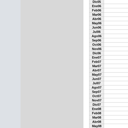
Dic05
Ene06
Feb06
Mar06
Abr06
May06
Jun06
Jul06
Ago06
Sep06
Oct06
Nov06
Dic06
Ene07
Feb07
Mar07
Abr07
May07
Jun07
Jul07
Ago07
Sep07
Oct07
Nov07
Dic07
Ene08
Feb08
Mar08
Abr08
May08