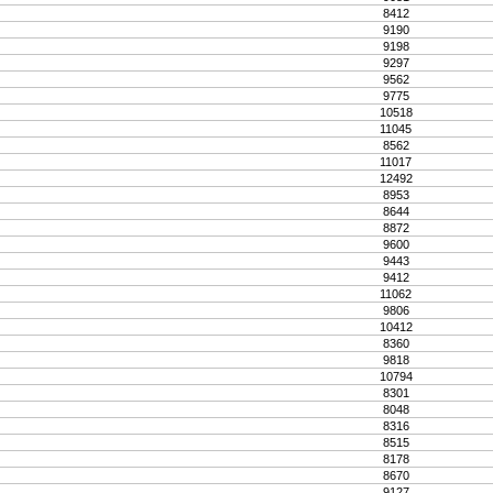
8412
9190
9198
9297
9562
9775
10518
11045
8562
11017
12492
8953
8644
8872
9600
9443
9412
11062
9806
10412
8360
9818
10794
8301
8048
8316
8515
8178
8670
9127