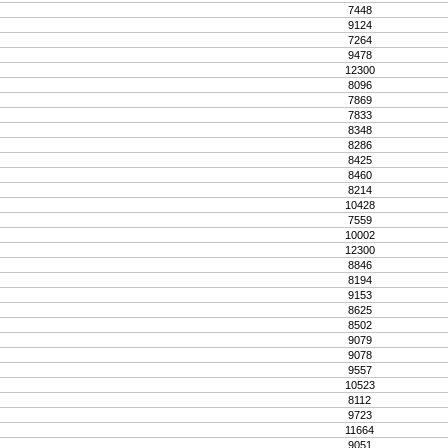
7448
9124
7264
9478
12300
8096
7869
7833
8348
8286
8425
8460
8214
10428
7559
10002
12300
8846
8194
9153
8625
8502
9079
9078
9557
10523
8112
9723
11664
9051