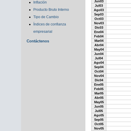
Jun03
Inflación
Jul03
Producto Bruto Interno
Ago03
Sep03
Tipo de Cambio
Oct03
Nov03
Índices de confianza
Dic03
empresarial
Ene04
Feb04
Contáctenos
Mar04
Abr04
May04
Jun04
Jul04
Ago04
Sep04
Oct04
Nov04
Dic04
Ene05
Feb05
Mar05
Abr05
May05
Jun05
Jul05
Ago05
Sep05
Oct05
Nov05