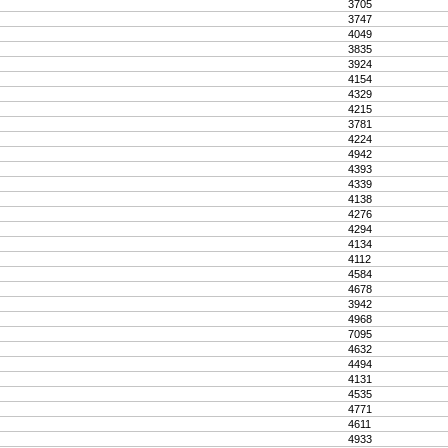
3705
3747
4049
3835
3924
4154
4329
4215
3781
4224
4942
4393
4339
4138
4276
4294
4134
4112
4584
4678
3942
4968
7095
4632
4494
4131
4535
4771
4611
4933