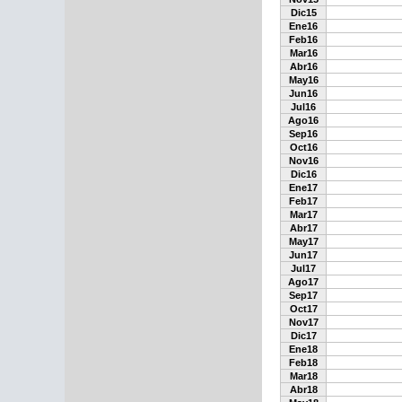
Dic15
Ene16
Feb16
Mar16
Abr16
May16
Jun16
Jul16
Ago16
Sep16
Oct16
Nov16
Dic16
Ene17
Feb17
Mar17
Abr17
May17
Jun17
Jul17
Ago17
Sep17
Oct17
Nov17
Dic17
Ene18
Feb18
Mar18
Abr18