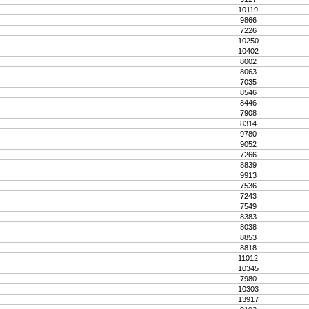
10119
9866
7226
10250
10402
8002
8063
7035
8546
8446
7908
8314
9780
9052
7266
8839
9913
7536
7243
7549
8383
8038
8853
8818
11012
10345
7980
10303
13917