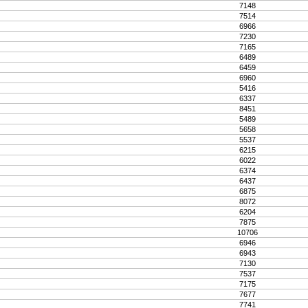
7148
7514
6966
7230
7165
6489
6459
6960
5416
6337
8451
5489
5658
5537
6215
6022
6374
6437
6875
8072
6204
7875
10706
6946
6943
7130
7537
7175
7677
7741