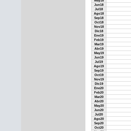
May18
Jun18
Jul18
Ago18
Sep18
Oct18
Nov18
Dic18
Ene19
Feb19
Mar19
Abr19
May19
Jun19
Jul19
Ago19
Sep19
Oct19
Nov19
Dic19
Ene20
Feb20
Mar20
Abr20
May20
Jun20
Jul20
Ago20
Sep20
Oct20