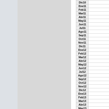
Dic10
Ene11
Feb11
Mar11
Abr11
May11
Jun11
Jul11
Ago11
Sep11
Oct11
Nov11
Dic11
Ene12
Feb12
Mar12
Abr12
May12
Jun12
Jul12
Ago12
Sep12
Oct12
Nov12
Dic12
Ene13
Feb13
Mar13
Abr13
May13