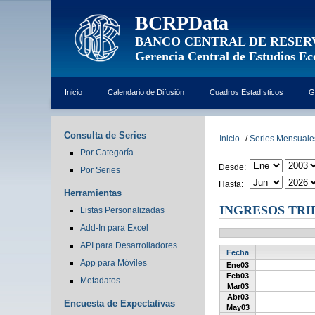
BCRPData
BANCO CENTRAL DE RESER
Gerencia Central de Estudios E
Inicio
Calendario de Difusión
Cuadros Estadísticos
G
Consulta de Series
Inicio
/
Series Mensuale
Por Categoría
Desde:
Por Series
Hasta:
Herramientas
INGRESOS TRI
Listas Personalizadas
Add-In para Excel
API para Desarrolladores
Fecha
App para Móviles
Ene03
Feb03
Metadatos
Mar03
Abr03
Encuesta de Expectativas
May03