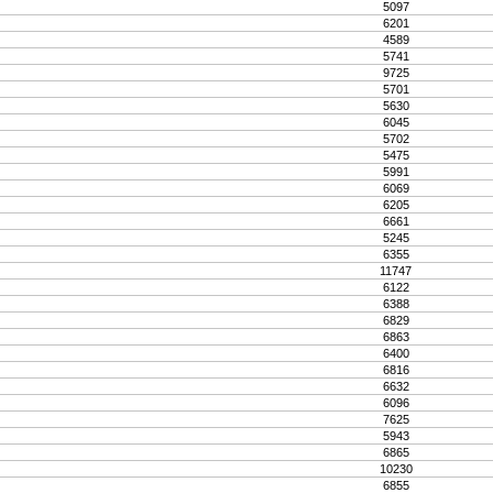
5097
6201
4589
5741
9725
5701
5630
6045
5702
5475
5991
6069
6205
6661
5245
6355
11747
6122
6388
6829
6863
6400
6816
6632
6096
7625
5943
6865
10230
6855