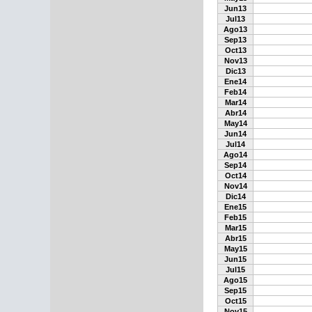
Jun13
Jul13
Ago13
Sep13
Oct13
Nov13
Dic13
Ene14
Feb14
Mar14
Abr14
May14
Jun14
Jul14
Ago14
Sep14
Oct14
Nov14
Dic14
Ene15
Feb15
Mar15
Abr15
May15
Jun15
Jul15
Ago15
Sep15
Oct15
Nov15