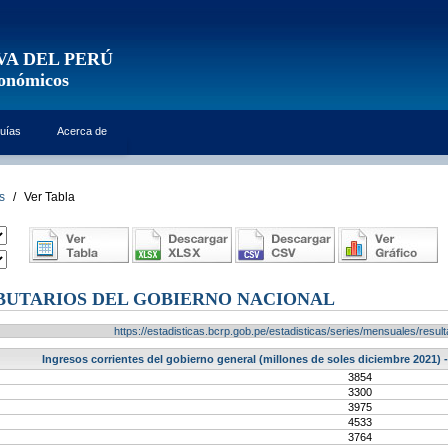
VA DEL PERÚ
conómicos
uías
Acerca de
s
/
Ver Tabla
BUTARIOS DEL GOBIERNO NACIONAL
https://estadisticas.bcrp.gob.pe/estadisticas/series/mensuales/res
Ingresos corrientes del gobierno general (millones de soles diciembre 2021) 
3854
3300
3975
4533
3764