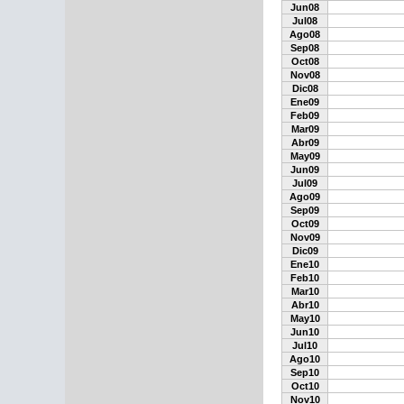
Jun08
Jul08
Ago08
Sep08
Oct08
Nov08
Dic08
Ene09
Feb09
Mar09
Abr09
May09
Jun09
Jul09
Ago09
Sep09
Oct09
Nov09
Dic09
Ene10
Feb10
Mar10
Abr10
May10
Jun10
Jul10
Ago10
Sep10
Oct10
Nov10