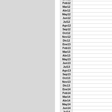
Feb12
Mar12
Abr12
May12
Jun12
Jul12
Ago12
Sep12
Oct12
Nov12
Dic12
Ene13
Feb13
Mar13
Abr13
May13
Jun13
Jul13
Ago13
Sep13
Oct13
Nov13
Dic13
Ene14
Feb14
Mar14
Abr14
May14
Jun14
Jul14