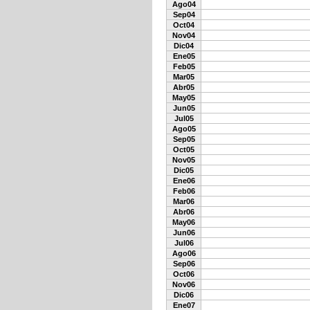
Ago04
Sep04
Oct04
Nov04
Dic04
Ene05
Feb05
Mar05
Abr05
May05
Jun05
Jul05
Ago05
Sep05
Oct05
Nov05
Dic05
Ene06
Feb06
Mar06
Abr06
May06
Jun06
Jul06
Ago06
Sep06
Oct06
Nov06
Dic06
Ene07