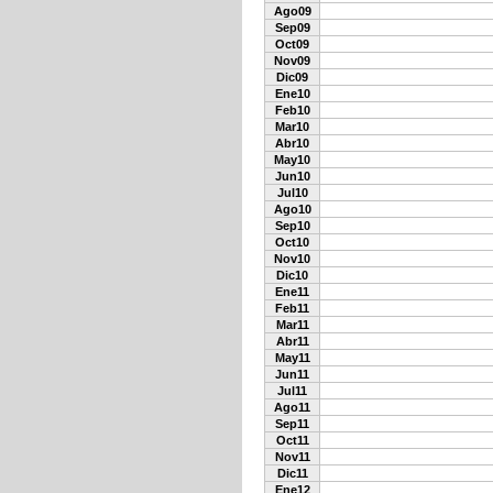
Ago09
Sep09
Oct09
Nov09
Dic09
Ene10
Feb10
Mar10
Abr10
May10
Jun10
Jul10
Ago10
Sep10
Oct10
Nov10
Dic10
Ene11
Feb11
Mar11
Abr11
May11
Jun11
Jul11
Ago11
Sep11
Oct11
Nov11
Dic11
Ene12