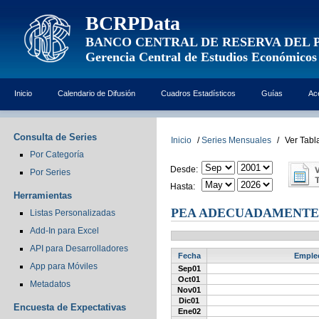
BCRPData
BANCO CENTRAL DE RESERVA DEL 
Gerencia Central de Estudios Económicos
Inicio
Calendario de Difusión
Cuadros Estadísticos
Guías
Ac
Consulta de Series
Inicio
/
Series Mensuales
/
Ver Tabl
Por Categoría
Desde:
Por Series
Hasta:
Herramientas
PEA ADECUADAMENTE
Listas Personalizadas
Add-In para Excel
API para Desarrolladores
Fecha
Empleo
App para Móviles
Sep01
Oct01
Metadatos
Nov01
Dic01
Encuesta de Expectativas
Ene02