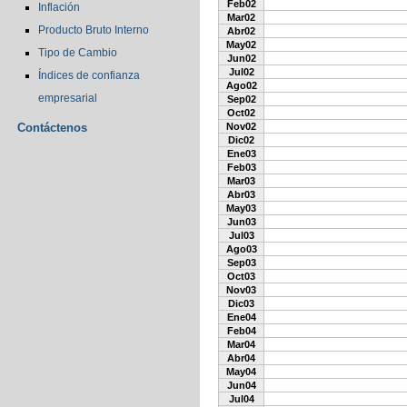
Feb02
Inflación
Mar02
Producto Bruto Interno
Abr02
May02
Tipo de Cambio
Jun02
Jul02
Índices de confianza
Ago02
empresarial
Sep02
Oct02
Contáctenos
Nov02
Dic02
Ene03
Feb03
Mar03
Abr03
May03
Jun03
Jul03
Ago03
Sep03
Oct03
Nov03
Dic03
Ene04
Feb04
Mar04
Abr04
May04
Jun04
Jul04