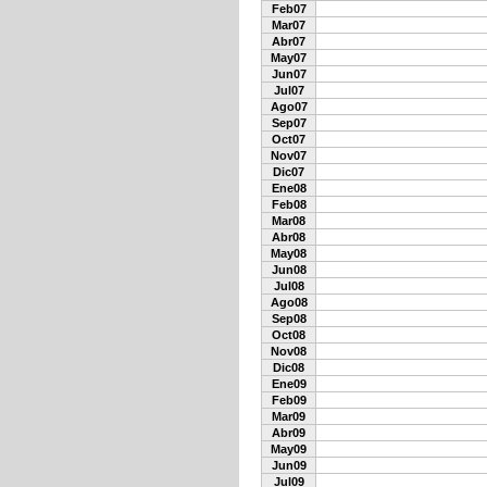
Feb07
Mar07
Abr07
May07
Jun07
Jul07
Ago07
Sep07
Oct07
Nov07
Dic07
Ene08
Feb08
Mar08
Abr08
May08
Jun08
Jul08
Ago08
Sep08
Oct08
Nov08
Dic08
Ene09
Feb09
Mar09
Abr09
May09
Jun09
Jul09