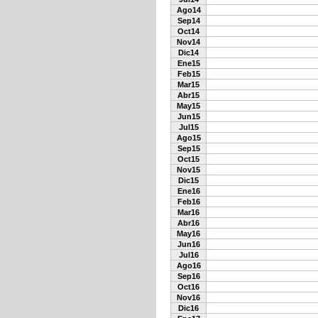
Ago14
Sep14
Oct14
Nov14
Dic14
Ene15
Feb15
Mar15
Abr15
May15
Jun15
Jul15
Ago15
Sep15
Oct15
Nov15
Dic15
Ene16
Feb16
Mar16
Abr16
May16
Jun16
Jul16
Ago16
Sep16
Oct16
Nov16
Dic16