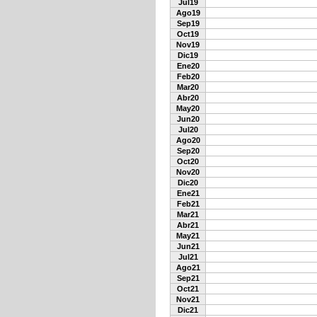
Jul19
Ago19
Sep19
Oct19
Nov19
Dic19
Ene20
Feb20
Mar20
Abr20
May20
Jun20
Jul20
Ago20
Sep20
Oct20
Nov20
Dic20
Ene21
Feb21
Mar21
Abr21
May21
Jun21
Jul21
Ago21
Sep21
Oct21
Nov21
Dic21