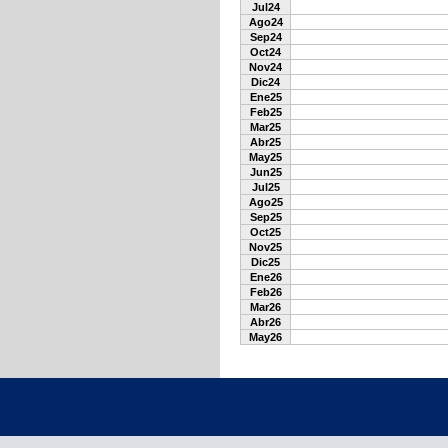
Jul24
Ago24
Sep24
Oct24
Nov24
Dic24
Ene25
Feb25
Mar25
Abr25
May25
Jun25
Jul25
Ago25
Sep25
Oct25
Nov25
Dic25
Ene26
Feb26
Mar26
Abr26
May26