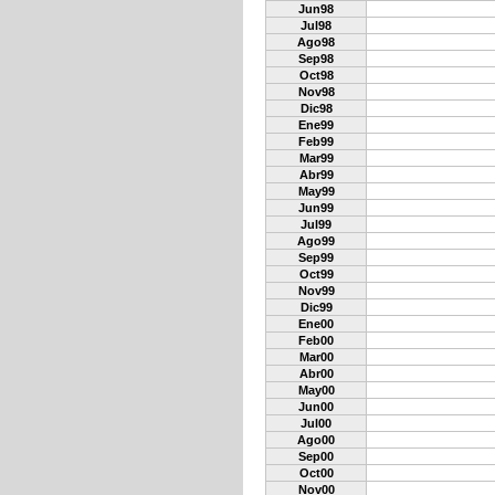
Jun98
Jul98
Ago98
Sep98
Oct98
Nov98
Dic98
Ene99
Feb99
Mar99
Abr99
May99
Jun99
Jul99
Ago99
Sep99
Oct99
Nov99
Dic99
Ene00
Feb00
Mar00
Abr00
May00
Jun00
Jul00
Ago00
Sep00
Oct00
Nov00