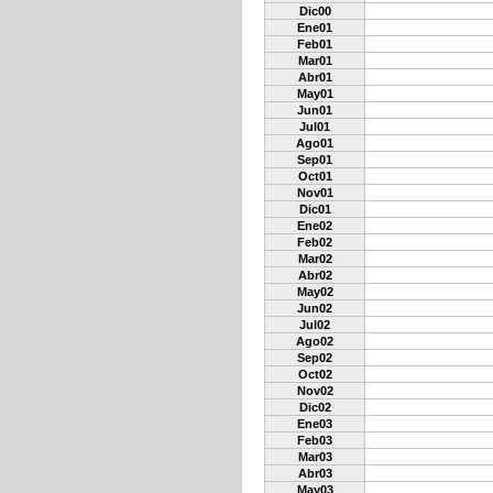
Dic00
Ene01
Feb01
Mar01
Abr01
May01
Jun01
Jul01
Ago01
Sep01
Oct01
Nov01
Dic01
Ene02
Feb02
Mar02
Abr02
May02
Jun02
Jul02
Ago02
Sep02
Oct02
Nov02
Dic02
Ene03
Feb03
Mar03
Abr03
May03