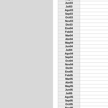
Jun03
Jul03
Ago03
Sep03
Oct03
Nov03
Dic03
Ene04
Feb04
Mar04
Abr04
May04
Jun04
Jul04
Ago04
Sep04
Oct04
Nov04
Dic04
Ene05
Feb05
Mar05
Abr05
May05
Jun05
Jul05
Ago05
Sep05
Oct05
Nov05