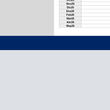
Oct25
Nov25
Dic25
Ene26
Feb26
Mar26
Abr26
May26