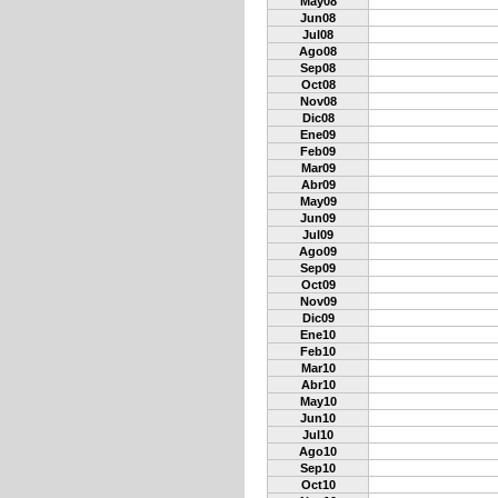
May08
Jun08
Jul08
Ago08
Sep08
Oct08
Nov08
Dic08
Ene09
Feb09
Mar09
Abr09
May09
Jun09
Jul09
Ago09
Sep09
Oct09
Nov09
Dic09
Ene10
Feb10
Mar10
Abr10
May10
Jun10
Jul10
Ago10
Sep10
Oct10