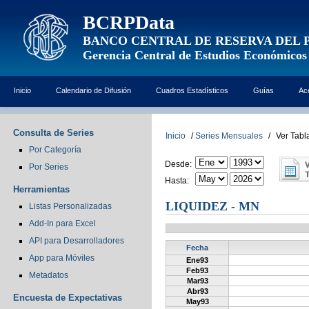
BCRPData
BANCO CENTRAL DE RESERVA DEL 
Gerencia Central de Estudios Económicos
Inicio
Calendario de Difusión
Cuadros Estadísticos
Guías
Ac
Consulta de Series
Inicio
/
Series Mensuales
/
Ver Tabl
Por Categoría
Desde:
Por Series
Hasta:
Herramientas
LIQUIDEZ - MN
Listas Personalizadas
Add-In para Excel
API para Desarrolladores
Fecha
App para Móviles
Ene93
Feb93
Metadatos
Mar93
Abr93
Encuesta de Expectativas
May93