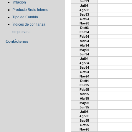
Jun93
Inflación
Jul93
Producto Bruto Interno
Ago93
Sep93
Tipo de Cambio
Oct93
Nov93
Índices de confianza
Dic93
empresarial
Ene94
Feb94
Contáctenos
Mar94
Abr94
May94
Jun94
Jul94
Ago94
Sep94
Oct94
Nov94
Dic94
Ene95
Feb95
Mar95
Abr95
May95
Jun95
Jul95
Ago95
Sep95
Oct95
Nov95