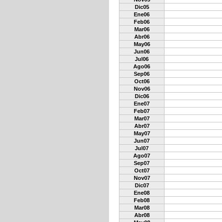
Dic05
Ene06
Feb06
Mar06
Abr06
May06
Jun06
Jul06
Ago06
Sep06
Oct06
Nov06
Dic06
Ene07
Feb07
Mar07
Abr07
May07
Jun07
Jul07
Ago07
Sep07
Oct07
Nov07
Dic07
Ene08
Feb08
Mar08
Abr08