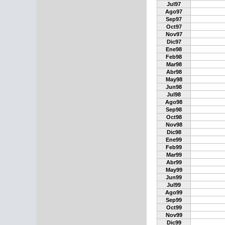
Jul97
Ago97
Sep97
Oct97
Nov97
Dic97
Ene98
Feb98
Mar98
Abr98
May98
Jun98
Jul98
Ago98
Sep98
Oct98
Nov98
Dic98
Ene99
Feb99
Mar99
Abr99
May99
Jun99
Jul99
Ago99
Sep99
Oct99
Nov99
Dic99