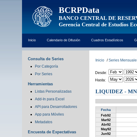
BCRPData
BANCO CENTRAL DE RESER
Gerencia Central de Estudios E
Inicio
Calendario de Difusión
Cuadros Estadísticos
G
Consulta de Series
Inicio
/
Series Mensuale
Por Categoría
Desde:
Por Series
Hasta:
Herramientas
LIQUIDEZ - M
Listas Personalizadas
Add-In para Excel
API para Desarrolladores
Fecha
App para Móviles
Feb92
Mar92
Metadatos
Abr92
May92
Encuesta de Expectativas
Jun92