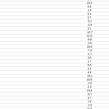
13.3
0.8
1.9
0.4
0.7
-5.7
-3.3
3.1
-12.7
21.9
-6.8
-2.9
18.8
-7.4
-1.7
3.8
1.7
8.8
2.2
4.9
-15.1
15.8
-7.5
2.3
14.0
-5.7
4.7
7.8
-1.9
11.9