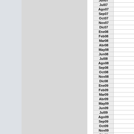
Jun07
Jul07
Ago07
Sep07
Oct07
Nov07
Dic07
Ene08
Feb08
Mar08
Abr08
May08
Jun08
Jul08
Ago08
Sep08
Oct08
Nov08
Dic08
Ene09
Feb09
Mar09
Abr09
May09
Jun09
Jul09
Ago09
Sep09
Oct09
Nov09