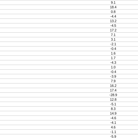
9.1
18.4
0.8
-4.4
13.2
-4.5
17.2
7.1
3.1
-2.1
-0.4
1.6
1.7
-4.3
1.0
-0.4
-3.9
7.9
16.2
17.4
-28.9
12.8
-5.1
8.3
14.9
-4.6
-4.1
4.6
-1.1
-5.9