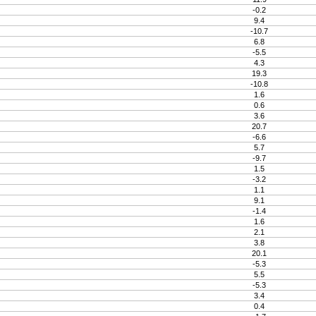
-0.2
9.4
-10.7
6.8
-5.5
4.3
19.3
-10.8
1.6
0.6
3.6
20.7
-6.6
5.7
-9.7
1.5
-3.2
1.1
9.1
-1.4
1.6
2.1
3.8
20.1
-5.3
5.5
-5.3
3.4
0.4