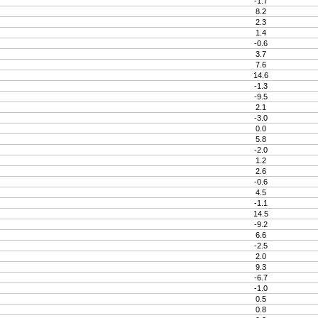
-1.7
8.2
2.3
1.4
-0.6
3.7
7.6
14.6
-1.3
-9.5
2.1
-3.0
0.0
5.8
-2.0
1.2
2.6
-0.6
4.5
-1.1
14.5
-9.2
6.6
-2.5
2.0
9.3
-6.7
-1.0
0.5
0.8