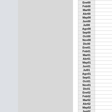
Ene00
Feb00
Mar00
Abr00
May00
Jun00
Jul00
Ago00
Sep00
Oct00
Nov00
Dic00
Ene01
Feb01
Mar01
Abr01
May01
Jun01
Jul01
Ago01
Sep01
Oct01
Nov01
Dic01
Ene02
Feb02
Mar02
Abr02
May02
Jun02