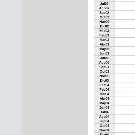
Jul02
Ago02
Sep02
Oct02
Nov02
Dic02
Ene03
Feb03
Mar03
Abr03
May03
Jun03
Jul03
Ago03
Sep03
Oct03
Nov03
Dic03
Ene04
Feb04
Mar04
Abr04
May04
Jun04
Jul04
Ago04
Sep04
Oct04
Nov04
Dic04