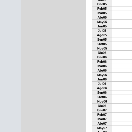
Ene05
Feb05
Mar05
Abr05
May05
Jun05
Jul05
Ago05
Sep05
Oct05
Nov05
Dic05
Ene06
Feb06
Mar06
Abr06
May06
Jun06
Jul06
Ago06
Sep06
Oct06
Nov06
Dic06
Ene07
Feb07
Mar07
Abr07
May07