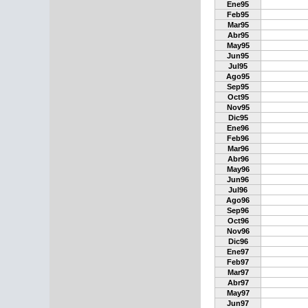
Ene95
Feb95
Mar95
Abr95
May95
Jun95
Jul95
Ago95
Sep95
Oct95
Nov95
Dic95
Ene96
Feb96
Mar96
Abr96
May96
Jun96
Jul96
Ago96
Sep96
Oct96
Nov96
Dic96
Ene97
Feb97
Mar97
Abr97
May97
Jun97