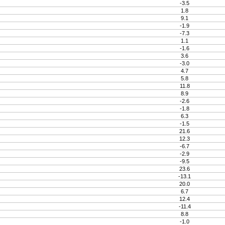
-3.5
1.8
9.1
-1.9
-7.3
1.1
-1.6
3.6
-3.0
4.7
5.8
11.8
8.9
-2.6
-1.8
6.3
-1.5
21.6
12.3
-6.7
-2.9
-9.5
23.6
-13.1
20.0
6.7
12.4
-11.4
8.8
-1.0