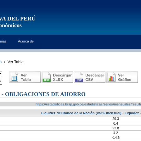
VA DEL PERÚ
conómicos
uías
Acerca de
s
/
Ver Tabla
N - OBLIGACIONES DE AHORRO
https://estadisticas.bcrp.gob.pe/estadisticas/series/mensuales/res
Liquidez del Banco de la Nación (var% mensual) - Liquidez 
29.3
0.4
22.8
4.2
-14.6