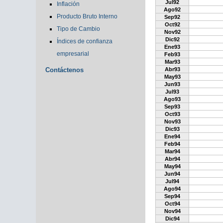
Jul92
Inflación
Ago92
Producto Bruto Interno
Sep92
Oct92
Tipo de Cambio
Nov92
Dic92
Índices de confianza
Ene93
empresarial
Feb93
Mar93
Contáctenos
Abr93
May93
Jun93
Jul93
Ago93
Sep93
Oct93
Nov93
Dic93
Ene94
Feb94
Mar94
Abr94
May94
Jun94
Jul94
Ago94
Sep94
Oct94
Nov94
Dic94