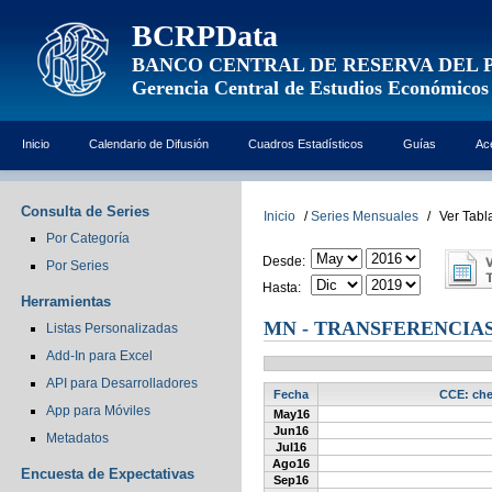
BCRPData
BANCO CENTRAL DE RESERVA DEL 
Gerencia Central de Estudios Económicos
Inicio
Calendario de Difusión
Cuadros Estadísticos
Guías
Ac
Consulta de Series
Inicio
/
Series Mensuales
/
Ver Tabl
Por Categoría
Desde:
Por Series
Hasta:
Herramientas
MN - TRANSFERENCIA
Listas Personalizadas
Add-In para Excel
API para Desarrolladores
Fecha
CCE: che
App para Móviles
May16
Jun16
Metadatos
Jul16
Ago16
Encuesta de Expectativas
Sep16