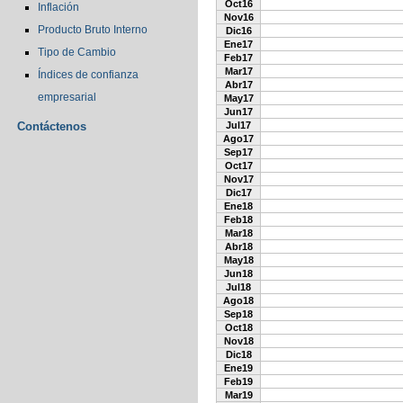
Oct16
Inflación
Nov16
Producto Bruto Interno
Dic16
Ene17
Tipo de Cambio
Feb17
Mar17
Índices de confianza
Abr17
empresarial
May17
Jun17
Contáctenos
Jul17
Ago17
Sep17
Oct17
Nov17
Dic17
Ene18
Feb18
Mar18
Abr18
May18
Jun18
Jul18
Ago18
Sep18
Oct18
Nov18
Dic18
Ene19
Feb19
Mar19