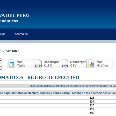
VA DEL PERÚ
conómicos
uías
Acerca de
s
/
Ver Tabla
MÁTICOS - RETIRO DE EFECTIVO
https://estadisticas.bcrp.gob.pe/estadisticas/series/mensuales/res
e pago distintos al efectivo, cajeros y banca virtual: Monto de las operaciones en ME
128
119
125
129
132