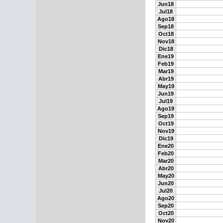
Jun18
Jul18
Ago18
Sep18
Oct18
Nov18
Dic18
Ene19
Feb19
Mar19
Abr19
May19
Jun19
Jul19
Ago19
Sep19
Oct19
Nov19
Dic19
Ene20
Feb20
Mar20
Abr20
May20
Jun20
Jul20
Ago20
Sep20
Oct20
Nov20