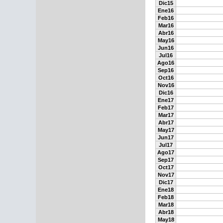
Dic15
Ene16
Feb16
Mar16
Abr16
May16
Jun16
Jul16
Ago16
Sep16
Oct16
Nov16
Dic16
Ene17
Feb17
Mar17
Abr17
May17
Jun17
Jul17
Ago17
Sep17
Oct17
Nov17
Dic17
Ene18
Feb18
Mar18
Abr18
May18