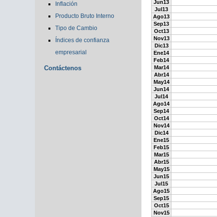
Jun13
Inflación
Jul13
Producto Bruto Interno
Ago13
Sep13
Tipo de Cambio
Oct13
Nov13
Índices de confianza
Dic13
empresarial
Ene14
Feb14
Contáctenos
Mar14
Abr14
May14
Jun14
Jul14
Ago14
Sep14
Oct14
Nov14
Dic14
Ene15
Feb15
Mar15
Abr15
May15
Jun15
Jul15
Ago15
Sep15
Oct15
Nov15