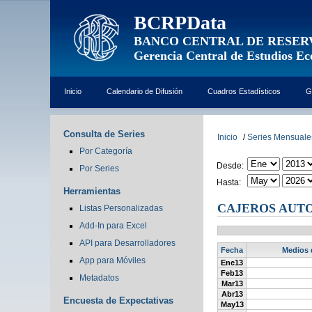
BCRPData
BANCO CENTRAL DE RESER
Gerencia Central de Estudios E
Inicio
Calendario de Difusión
Cuadros Estadísticos
G
Consulta de Series
Inicio
/
Series Mensuale
Por Categoría
Desde:
Por Series
Hasta:
Herramientas
CAJEROS AUTO
Listas Personalizadas
Add-In para Excel
API para Desarrolladores
Fecha
Medios d
App para Móviles
Ene13
Feb13
Metadatos
Mar13
Abr13
Encuesta de Expectativas
May13