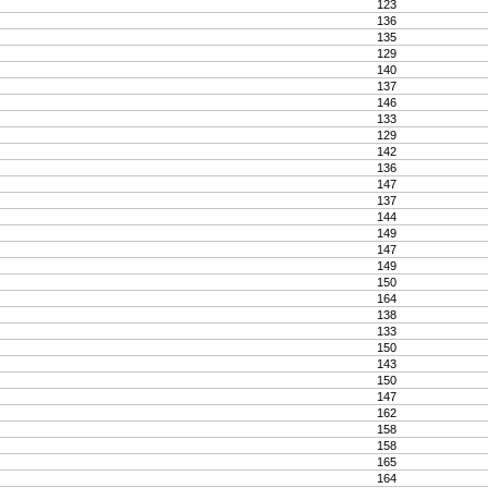
123
136
135
129
140
137
146
133
129
142
136
147
137
144
149
147
149
150
164
138
133
150
143
150
147
162
158
158
165
164