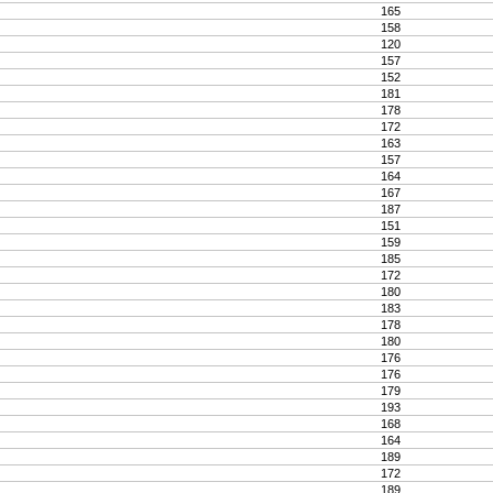
165
158
120
157
152
181
178
172
163
157
164
167
187
151
159
185
172
180
183
178
180
176
176
179
193
168
164
189
172
189