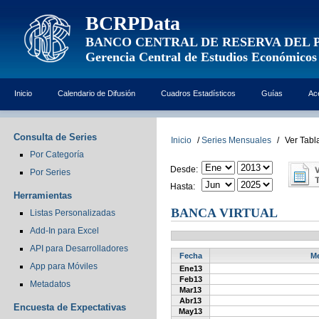
BCRPData
BANCO CENTRAL DE RESERVA DEL 
Gerencia Central de Estudios Económicos
Inicio
Calendario de Difusión
Cuadros Estadísticos
Guías
Ac
Consulta de Series
Inicio
/
Series Mensuales
/
Ver Tabl
Por Categoría
Desde:
Por Series
Hasta:
Herramientas
BANCA VIRTUAL
Listas Personalizadas
Add-In para Excel
API para Desarrolladores
Fecha
Me
App para Móviles
Ene13
Feb13
Metadatos
Mar13
Abr13
Encuesta de Expectativas
May13