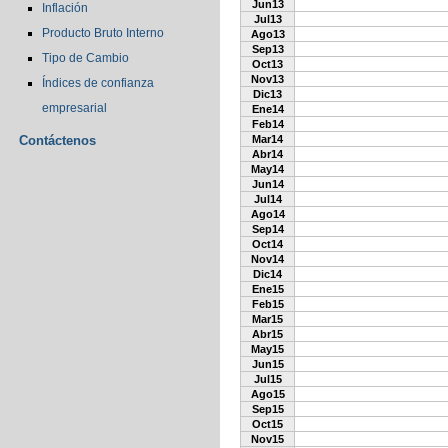
Jun13
Inflación
Jul13
Producto Bruto Interno
Ago13
Sep13
Tipo de Cambio
Oct13
Nov13
Índices de confianza
Dic13
empresarial
Ene14
Feb14
Contáctenos
Mar14
Abr14
May14
Jun14
Jul14
Ago14
Sep14
Oct14
Nov14
Dic14
Ene15
Feb15
Mar15
Abr15
May15
Jun15
Jul15
Ago15
Sep15
Oct15
Nov15