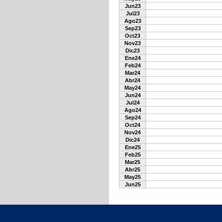
Jun23
Jul23
Ago23
Sep23
Oct23
Nov23
Dic23
Ene24
Feb24
Mar24
Abr24
May24
Jun24
Jul24
Ago24
Sep24
Oct24
Nov24
Dic24
Ene25
Feb25
Mar25
Abr25
May25
Jun25