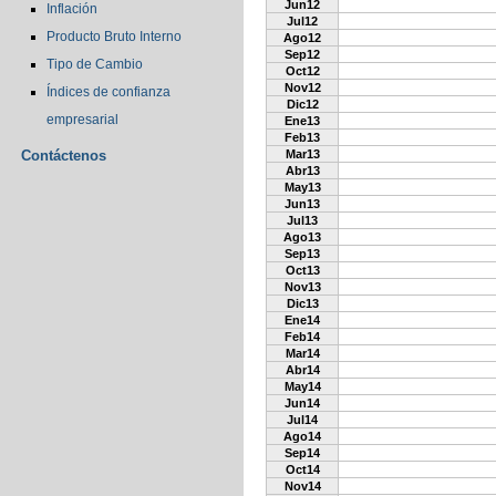
Jun12
Inflación
Jul12
Producto Bruto Interno
Ago12
Sep12
Tipo de Cambio
Oct12
Nov12
Índices de confianza
Dic12
empresarial
Ene13
Feb13
Contáctenos
Mar13
Abr13
May13
Jun13
Jul13
Ago13
Sep13
Oct13
Nov13
Dic13
Ene14
Feb14
Mar14
Abr14
May14
Jun14
Jul14
Ago14
Sep14
Oct14
Nov14