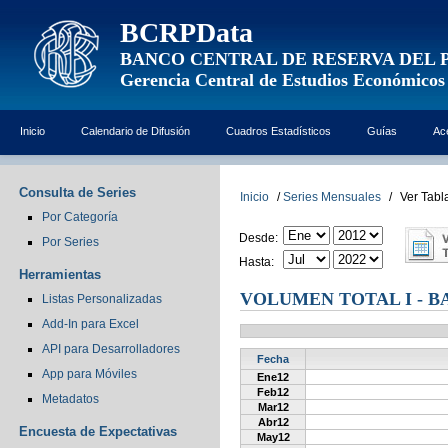
BCRPData
BANCO CENTRAL DE RESERVA DEL 
Gerencia Central de Estudios Económicos
Inicio
Calendario de Difusión
Cuadros Estadísticos
Guías
Ac
Consulta de Series
Inicio
/
Series Mensuales
/
Ver Tabl
Por Categoría
Desde:
Por Series
Hasta:
Herramientas
VOLUMEN TOTAL I - B
Listas Personalizadas
Add-In para Excel
API para Desarrolladores
Fecha
App para Móviles
Ene12
Feb12
Metadatos
Mar12
Abr12
Encuesta de Expectativas
May12