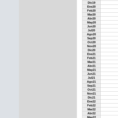
Dic19
Ene20
Feb20
Mar20
Abr20
May20
Jun20
Jul20
Ago20
Sep20
Oct20
Nov20
Dic20
Ene21
Feb21
Mar21
Abr21
May21
Jun21
Jul21
Ago21
Sep21
Oct21
Nov21
Dic21
Ene22
Feb22
Mar22
Abr22
May22