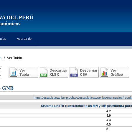
VA DEL PERÚ
conómicos
uías
Acerca de
s
/
Ver Tabla
- GNB
https://estadisticas.bcrp.gob.pe/estadisticas/series/mensuales/res
Sistema LBTR: transferencias en MN y ME (estructura por
4.2
3.9
4.4
4.5
5.1