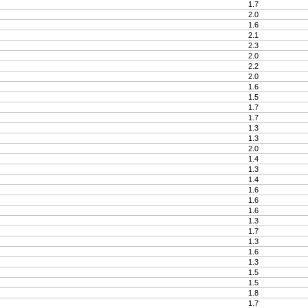
1.7
2.0
1.6
2.1
2.3
2.0
2.2
2.0
1.6
1.5
1.7
1.7
1.3
1.3
2.0
1.4
1.3
1.4
1.6
1.6
1.6
1.3
1.7
1.3
1.6
1.3
1.5
1.5
1.8
1.7