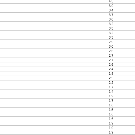
4.5
3.9
3.4
3.7
3.0
3.2
3.5
3.2
3.3
2.9
3.0
2.6
2.7
2.7
2.6
2.4
1.8
2.5
2.2
1.7
1.4
1.9
1.7
1.6
1.5
1.6
1.6
1.9
1.9
1.9