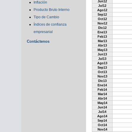
Jun12
Inflación
Jul12
Producto Bruto Interno
Ago12
Sep12
Tipo de Cambio
Oct12
Nov12
Índices de confianza
Dic12
empresarial
Ene13
Feb13
Contáctenos
Mar13
Abr13
May13
Jun13
Jul13
Ago13
Sep13
Oct13
Nov13
Dic13
Ene14
Feb14
Mar14
Abr14
May14
Jun14
Jul14
Ago14
Sep14
Oct14
Nov14