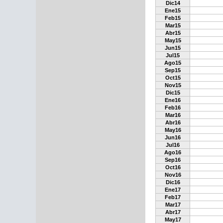
Dic14
Ene15
Feb15
Mar15
Abr15
May15
Jun15
Jul15
Ago15
Sep15
Oct15
Nov15
Dic15
Ene16
Feb16
Mar16
Abr16
May16
Jun16
Jul16
Ago16
Sep16
Oct16
Nov16
Dic16
Ene17
Feb17
Mar17
Abr17
May17