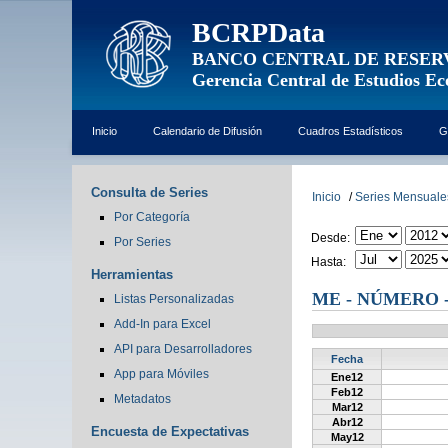
BCRPData
BANCO CENTRAL DE RESER
Gerencia Central de Estudios E
Inicio
Calendario de Difusión
Cuadros Estadísticos
G
Consulta de Series
Inicio
/
Series Mensuale
Por Categoría
Desde:
Por Series
Hasta:
Herramientas
ME - NÚMERO 
Listas Personalizadas
Add-In para Excel
API para Desarrolladores
Fecha
App para Móviles
Ene12
Feb12
Metadatos
Mar12
Abr12
Encuesta de Expectativas
May12