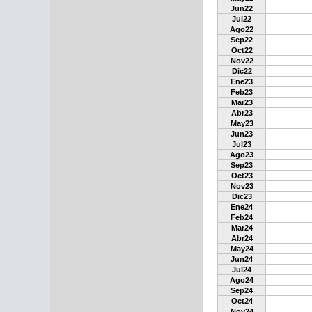
Jun22
Jul22
Ago22
Sep22
Oct22
Nov22
Dic22
Ene23
Feb23
Mar23
Abr23
May23
Jun23
Jul23
Ago23
Sep23
Oct23
Nov23
Dic23
Ene24
Feb24
Mar24
Abr24
May24
Jun24
Jul24
Ago24
Sep24
Oct24
Nov24