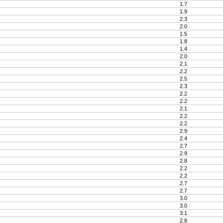
1.7
1.9
2.3
2.0
1.5
1.8
1.4
2.0
2.1
2.2
2.5
2.3
2.2
2.2
2.1
2.2
2.2
2.9
2.4
2.7
2.9
2.8
2.2
2.2
2.7
2.7
3.0
3.0
3.1
2.8