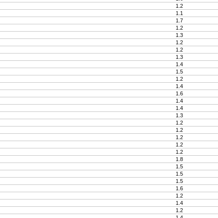
1.2
1.1
1.7
1.2
1.3
1.2
1.2
1.3
1.4
1.5
1.2
1.4
1.6
1.4
1.4
1.3
1.2
1.2
1.2
1.2
1.2
1.8
1.5
1.5
1.5
1.6
1.2
1.4
1.2
1.4