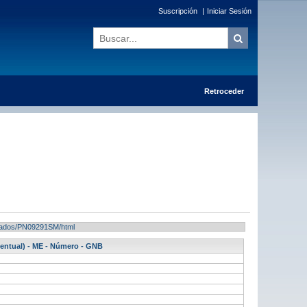
Suscripción
|
Iniciar Sesión
Retroceder
ultados/PN09291SM/html
centual) - ME - Número - GNB