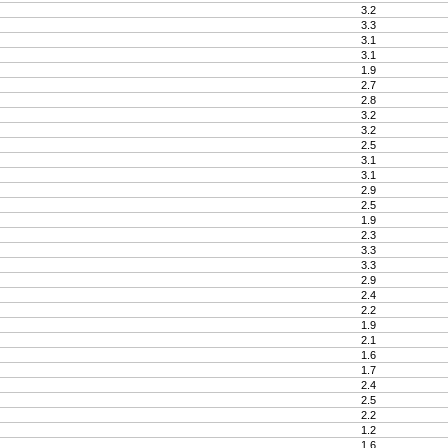
3.2
3.3
3.1
3.1
1.9
2.7
2.8
3.2
3.2
2.5
3.1
3.1
2.9
2.5
1.9
2.3
3.3
3.3
2.9
2.4
2.2
1.9
2.1
1.6
1.7
2.4
2.5
2.2
1.2
1.6