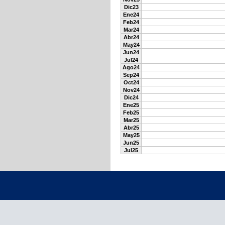
Dic23
Ene24
Feb24
Mar24
Abr24
May24
Jun24
Jul24
Ago24
Sep24
Oct24
Nov24
Dic24
Ene25
Feb25
Mar25
Abr25
May25
Jun25
Jul25