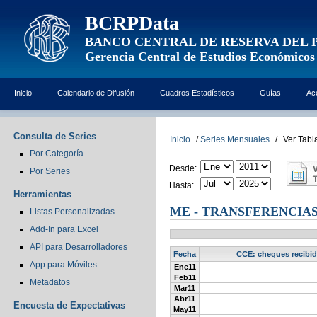
BCRPData
BANCO CENTRAL DE RESERVA DEL 
Gerencia Central de Estudios Económicos
Inicio
Calendario de Difusión
Cuadros Estadísticos
Guías
Ac
Consulta de Series
Inicio
/
Series Mensuales
/
Ver Tabl
Por Categoría
Desde:
Por Series
Hasta:
Herramientas
ME - TRANSFERENCIAS
Listas Personalizadas
Add-In para Excel
API para Desarrolladores
Fecha
CCE: cheques recibido
App para Móviles
Ene11
Feb11
Metadatos
Mar11
Abr11
Encuesta de Expectativas
May11