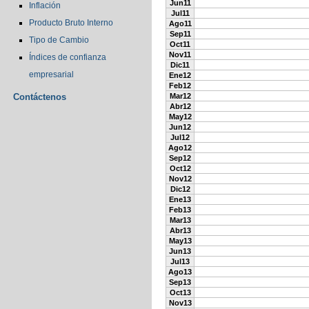
Jun11
Inflación
Jul11
Producto Bruto Interno
Ago11
Sep11
Tipo de Cambio
Oct11
Nov11
Índices de confianza
Dic11
empresarial
Ene12
Feb12
Contáctenos
Mar12
Abr12
May12
Jun12
Jul12
Ago12
Sep12
Oct12
Nov12
Dic12
Ene13
Feb13
Mar13
Abr13
May13
Jun13
Jul13
Ago13
Sep13
Oct13
Nov13