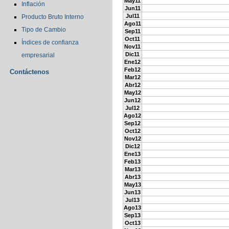
May11
Inflación
Jun11
Jul11
Producto Bruto Interno
Ago11
Tipo de Cambio
Sep11
Oct11
Índices de confianza
Nov11
Dic11
empresarial
Ene12
Feb12
Contáctenos
Mar12
Abr12
May12
Jun12
Jul12
Ago12
Sep12
Oct12
Nov12
Dic12
Ene13
Feb13
Mar13
Abr13
May13
Jun13
Jul13
Ago13
Sep13
Oct13