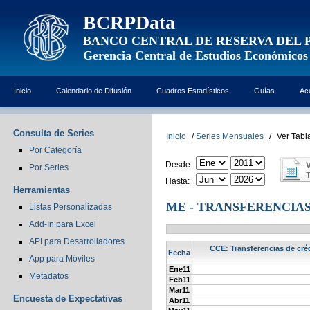
BCRPData
BANCO CENTRAL DE RESERVA DEL 
Gerencia Central de Estudios Económicos
Inicio
Calendario de Difusión
Cuadros Estadísticos
Guías
Ac
Consulta de Series
Inicio
/
Series Mensuales
/
Ver Tabl
Por Categoría
Desde:
Por Series
Hasta:
Herramientas
ME - TRANSFERENCIAS 
Listas Personalizadas
Add-In para Excel
API para Desarrolladores
CCE: Transferencias de créd
Fecha
App para Móviles
Ene11
Metadatos
Feb11
Mar11
Encuesta de Expectativas
Abr11