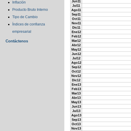
Jun11
Inflación
Jul11
Producto Bruto Interno
Ago11
Sep11
Tipo de Cambio
Oct11
Nov11
Índices de confianza
Dic11
empresarial
Ene12
Feb12
Contáctenos
Mar12
Abr12
May12
Jun12
Jul12
Ago12
Sep12
Oct12
Nov12
Dic12
Ene13
Feb13
Mar13
Abr13
May13
Jun13
Jul13
Ago13
Sep13
Oct13
Nov13