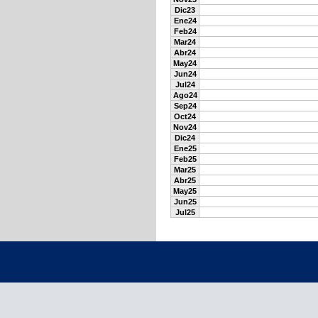
Dic23
Ene24
Feb24
Mar24
Abr24
May24
Jun24
Jul24
Ago24
Sep24
Oct24
Nov24
Dic24
Ene25
Feb25
Mar25
Abr25
May25
Jun25
Jul25