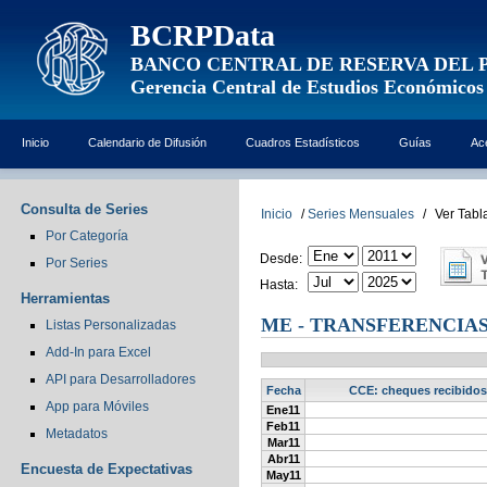
BCRPData
BANCO CENTRAL DE RESERVA DEL 
Gerencia Central de Estudios Económicos
Inicio
Calendario de Difusión
Cuadros Estadísticos
Guías
Ac
Consulta de Series
Inicio
/
Series Mensuales
/
Ver Tabl
Por Categoría
Desde:
Por Series
Hasta:
Herramientas
ME - TRANSFERENCIAS
Listas Personalizadas
Add-In para Excel
API para Desarrolladores
Fecha
CCE: cheques recibidos 
App para Móviles
Ene11
Feb11
Metadatos
Mar11
Abr11
Encuesta de Expectativas
May11