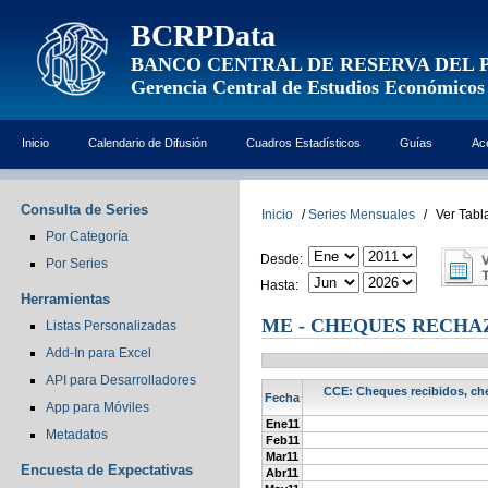
BCRPData
BANCO CENTRAL DE RESERVA DEL 
Gerencia Central de Estudios Económicos
Inicio
Calendario de Difusión
Cuadros Estadísticos
Guías
Ac
Consulta de Series
Inicio
/
Series Mensuales
/
Ver Tabl
Por Categoría
Desde:
Por Series
Hasta:
Herramientas
ME - CHEQUES RECHAZ
Listas Personalizadas
Add-In para Excel
API para Desarrolladores
CCE: Cheques recibidos, che
Fecha
App para Móviles
Ene11
Metadatos
Feb11
Mar11
Encuesta de Expectativas
Abr11