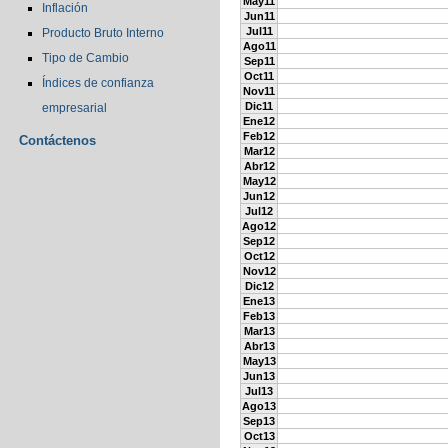
May11
Inflación
Jun11
Jul11
Producto Bruto Interno
Ago11
Tipo de Cambio
Sep11
Oct11
Índices de confianza
Nov11
Dic11
empresarial
Ene12
Feb12
Contáctenos
Mar12
Abr12
May12
Jun12
Jul12
Ago12
Sep12
Oct12
Nov12
Dic12
Ene13
Feb13
Mar13
Abr13
May13
Jun13
Jul13
Ago13
Sep13
Oct13