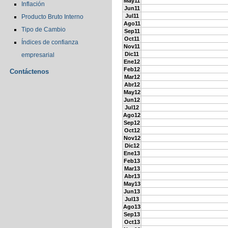
May11
Inflación
Jun11
Jul11
Producto Bruto Interno
Ago11
Tipo de Cambio
Sep11
Oct11
Índices de confianza
Nov11
Dic11
empresarial
Ene12
Feb12
Contáctenos
Mar12
Abr12
May12
Jun12
Jul12
Ago12
Sep12
Oct12
Nov12
Dic12
Ene13
Feb13
Mar13
Abr13
May13
Jun13
Jul13
Ago13
Sep13
Oct13