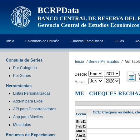
BCRPData
BANCO CENTRAL DE RESERVA DEL 
Gerencia Central de Estudios Económicos
Inicio
Calendario de Difusión
Cuadros Estadísticos
Guías
Ac
Consulta de Series
Inicio
/
Series Mensuales
/
Ver Tabl
Por Categoría
Desde:
Por Series
Hasta:
Herramientas
ME - CHEQUES RECHA
Listas Personalizadas
Add-In para Excel
API para Desarrolladores
CCE: Cheques recibidos, che
Fecha
App para Móviles
Ene11
Metadatos
Feb11
Mar11
Encuesta de Expectativas
Abr11