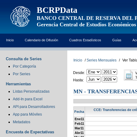
BCRPData
BANCO CENTRAL DE RESERVA DEL 
Gerencia Central de Estudios Económicos
Inicio
Calendario de Difusión
Cuadros Estadísticos
Guías
Ac
Consulta de Series
Inicio
/
Series Mensuales
/
Ver Tabl
Por Categoría
Desde:
Por Series
Hasta:
Herramientas
MN - TRANSFERENCIAS
Listas Personalizadas
Add-In para Excel
API para Desarrolladores
CCE: Transferencias de cré
Fecha
App para Móviles
Ene11
Metadatos
Feb11
Mar11
Encuesta de Expectativas
Abr11