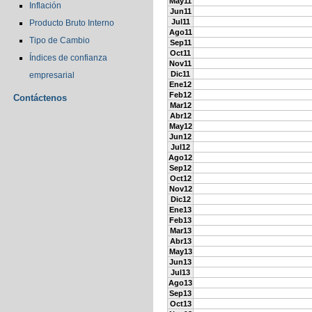
May11
Inflación
Jun11
Jul11
Producto Bruto Interno
Ago11
Tipo de Cambio
Sep11
Oct11
Índices de confianza
Nov11
Dic11
empresarial
Ene12
Feb12
Contáctenos
Mar12
Abr12
May12
Jun12
Jul12
Ago12
Sep12
Oct12
Nov12
Dic12
Ene13
Feb13
Mar13
Abr13
May13
Jun13
Jul13
Ago13
Sep13
Oct13