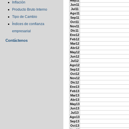
May11
Inflación
Jun11
Jul11
Producto Bruto Interno
Ago11
Tipo de Cambio
Sep11
Oct11
Índices de confianza
Nov11
Dic11
empresarial
Ene12
Feb12
Contáctenos
Mar12
Abr12
May12
Jun12
Jul12
Ago12
Sep12
Oct12
Nov12
Dic12
Ene13
Feb13
Mar13
Abr13
May13
Jun13
Jul13
Ago13
Sep13
Oct13