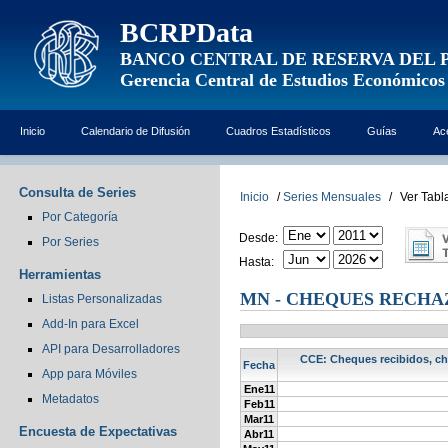
BCRPData
BANCO CENTRAL DE RESERVA DEL 
Gerencia Central de Estudios Económicos
Inicio
Calendario de Difusión
Cuadros Estadísticos
Guías
Ac
Consulta de Series
Inicio
/
Series Mensuales
/
Ver Tabl
Por Categoría
Desde:
Por Series
Hasta:
Herramientas
MN - CHEQUES RECHAZ
Listas Personalizadas
Add-In para Excel
API para Desarrolladores
CCE: Cheques recibidos, ch
Fecha
App para Móviles
Ene11
Metadatos
Feb11
Mar11
Encuesta de Expectativas
Abr11