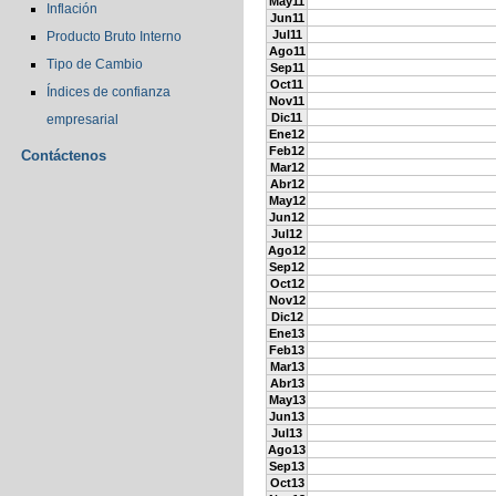
May11
Inflación
Jun11
Jul11
Producto Bruto Interno
Ago11
Tipo de Cambio
Sep11
Oct11
Índices de confianza
Nov11
Dic11
empresarial
Ene12
Feb12
Contáctenos
Mar12
Abr12
May12
Jun12
Jul12
Ago12
Sep12
Oct12
Nov12
Dic12
Ene13
Feb13
Mar13
Abr13
May13
Jun13
Jul13
Ago13
Sep13
Oct13