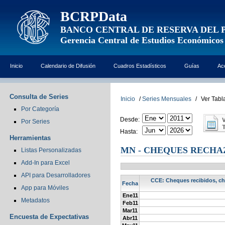
BCRPData
BANCO CENTRAL DE RESERVA DEL 
Gerencia Central de Estudios Económicos
Inicio
Calendario de Difusión
Cuadros Estadísticos
Guías
Ac
Consulta de Series
Inicio
/
Series Mensuales
/
Ver Tabl
Por Categoría
Desde:
Por Series
Hasta:
Herramientas
MN - CHEQUES RECHA
Listas Personalizadas
Add-In para Excel
API para Desarrolladores
CCE: Cheques recibidos, ch
Fecha
App para Móviles
Ene11
Metadatos
Feb11
Mar11
Encuesta de Expectativas
Abr11