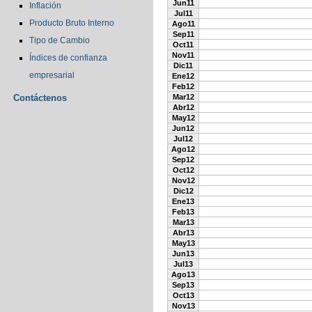
Jun11
Inflación
Jul11
Producto Bruto Interno
Ago11
Sep11
Tipo de Cambio
Oct11
Nov11
Índices de confianza
Dic11
empresarial
Ene12
Feb12
Contáctenos
Mar12
Abr12
May12
Jun12
Jul12
Ago12
Sep12
Oct12
Nov12
Dic12
Ene13
Feb13
Mar13
Abr13
May13
Jun13
Jul13
Ago13
Sep13
Oct13
Nov13