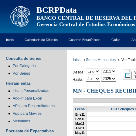
BCRPData
BANCO CENTRAL DE RESERVA DEL 
Gerencia Central de Estudios Económicos
Inicio
Calendario de Difusión
Cuadros Estadísticos
Guías
Ac
Consulta de Series
Inicio
/
Series Mensuales
/
Ver Tabl
Por Categoría
Desde:
Por Series
Hasta:
Herramientas
MN - CHEQUES RECIBI
Listas Personalizadas
Add-In para Excel
API para Desarrolladores
Fecha
CCE: cheques re
App para Móviles
Ene11
Feb11
Metadatos
Mar11
Abr11
Encuesta de Expectativas
May11