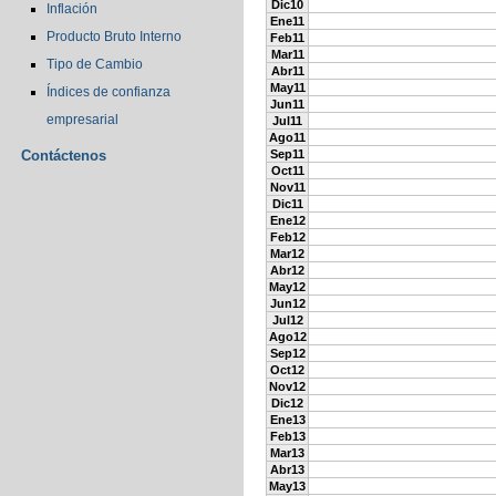
Dic10
Inflación
Ene11
Producto Bruto Interno
Feb11
Mar11
Tipo de Cambio
Abr11
May11
Índices de confianza
Jun11
empresarial
Jul11
Ago11
Contáctenos
Sep11
Oct11
Nov11
Dic11
Ene12
Feb12
Mar12
Abr12
May12
Jun12
Jul12
Ago12
Sep12
Oct12
Nov12
Dic12
Ene13
Feb13
Mar13
Abr13
May13