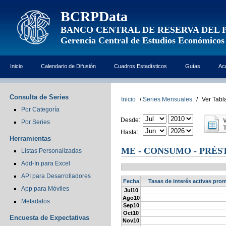
BCRPData
BANCO CENTRAL DE RESERVA DEL 
Gerencia Central de Estudios Económicos
Inicio
Calendario de Difusión
Cuadros Estadísticos
Guías
Ac
Consulta de Series
Inicio
/
Series Mensuales
/
Ver Tabl
Por Categoría
Desde:
Por Series
Hasta:
Herramientas
ME - CONSUMO - PRÉST
Listas Personalizadas
Add-In para Excel
API para Desarrolladores
Fecha
Tasas de interés activas pro
App para Móviles
Jul10
Ago10
Metadatos
Sep10
Oct10
Encuesta de Expectativas
Nov10