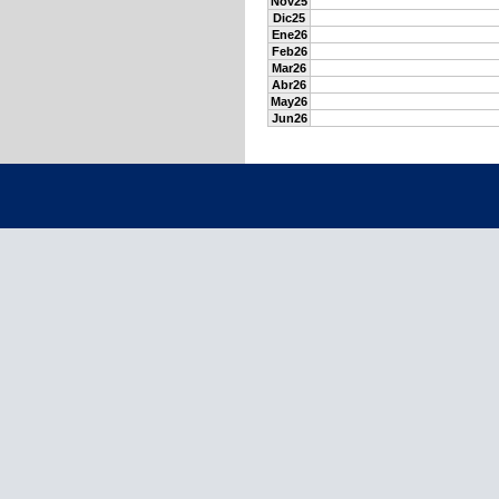
Nov25
Dic25
Ene26
Feb26
Mar26
Abr26
May26
Jun26