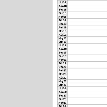
Jul18
Ago18
Sep18
Oct18
Nov18
Dic18
Ene19
Feb19
Mar19
Abr19
May19
Jun19
Jul19
Ago19
Sep19
Oct19
Nov19
Dic19
Ene20
Feb20
Mar20
Abr20
May20
Jun20
Jul20
Ago20
Sep20
Oct20
Nov20
Dic20