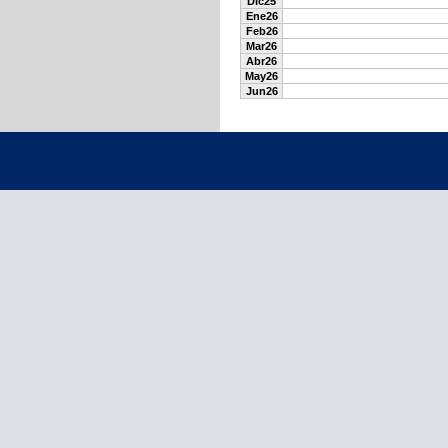
Dic25
Ene26
Feb26
Mar26
Abr26
May26
Jun26