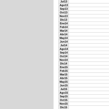
Jul13
Ago13
Sep13
Oct13
Nov13
Dic13
Ene14
Feb14
Mar14
Abr14
May14
Jun14
Jul14
Ago14
Sep14
Oct14
Nov14
Dic14
Ene15
Feb15
Mar15
Abr15
May15
Jun15
Jul15
Ago15
Sep15
Oct15
Nov15
Dic15