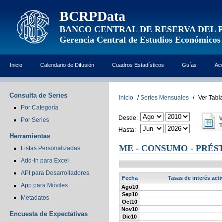
BCRPData
BANCO CENTRAL DE RESERVA DEL 
Gerencia Central de Estudios Económicos
Inicio
Calendario de Difusión
Cuadros Estadísticos
Guías
Ac
Consulta de Series
Inicio
/
Series Mensuales
/
Ver Tabl
Por Categoría
Desde:
Por Series
Hasta:
Herramientas
ME - CONSUMO - PRÉST
Listas Personalizadas
Add-In para Excel
API para Desarrolladores
Fecha
Tasas de interés act
App para Móviles
Ago10
Sep10
Metadatos
Oct10
Nov10
Encuesta de Expectativas
Dic10