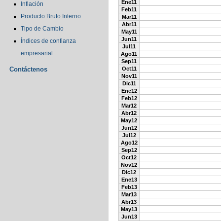
Ene11
Inflación
Feb11
Producto Bruto Interno
Mar11
Abr11
Tipo de Cambio
May11
Jun11
Índices de confianza
Jul11
empresarial
Ago11
Sep11
Contáctenos
Oct11
Nov11
Dic11
Ene12
Feb12
Mar12
Abr12
May12
Jun12
Jul12
Ago12
Sep12
Oct12
Nov12
Dic12
Ene13
Feb13
Mar13
Abr13
May13
Jun13