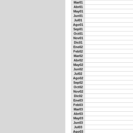
Mar01
Abr01
May01
Jun01
Jul01
Ago01
Sep01
Oct01
Nov01
Dic01
Ene02
Feb02
Mar02
Abr02
May02
Jun02
Jul02
Ago02
Sep02
Oct02
Nov02
Dic02
Ene03
Feb03
Mar03
Abr03
May03
Jun03
Jul03
Ago03