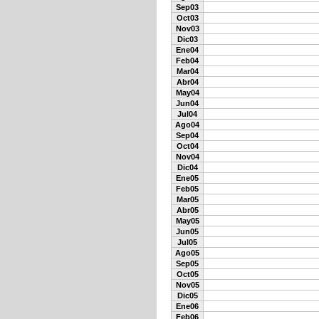
Sep03
Oct03
Nov03
Dic03
Ene04
Feb04
Mar04
Abr04
May04
Jun04
Jul04
Ago04
Sep04
Oct04
Nov04
Dic04
Ene05
Feb05
Mar05
Abr05
May05
Jun05
Jul05
Ago05
Sep05
Oct05
Nov05
Dic05
Ene06
Feb06