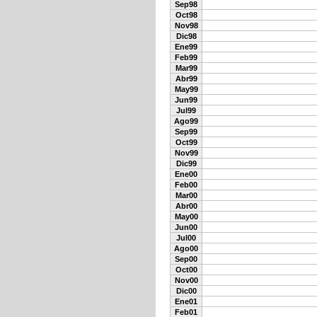
Sep98
Oct98
Nov98
Dic98
Ene99
Feb99
Mar99
Abr99
May99
Jun99
Jul99
Ago99
Sep99
Oct99
Nov99
Dic99
Ene00
Feb00
Mar00
Abr00
May00
Jun00
Jul00
Ago00
Sep00
Oct00
Nov00
Dic00
Ene01
Feb01