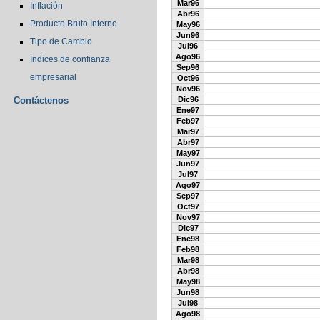
Mar96
Inflación
Abr96
Producto Bruto Interno
May96
Jun96
Tipo de Cambio
Jul96
Ago96
Índices de confianza
Sep96
empresarial
Oct96
Nov96
Contáctenos
Dic96
Ene97
Feb97
Mar97
Abr97
May97
Jun97
Jul97
Ago97
Sep97
Oct97
Nov97
Dic97
Ene98
Feb98
Mar98
Abr98
May98
Jun98
Jul98
Ago98