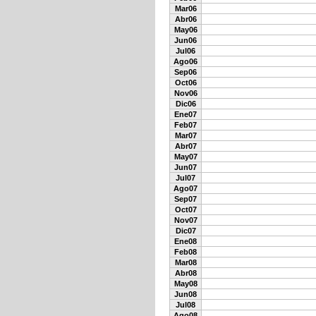
Mar06
Abr06
May06
Jun06
Jul06
Ago06
Sep06
Oct06
Nov06
Dic06
Ene07
Feb07
Mar07
Abr07
May07
Jun07
Jul07
Ago07
Sep07
Oct07
Nov07
Dic07
Ene08
Feb08
Mar08
Abr08
May08
Jun08
Jul08
Ago08