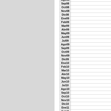
Sep08
Oct08
Nov08
Dic08
Ene09
Feb09
Mar09
Abr09
May09
Jun09
Jul09
Ago09
Sep09
Oct09
Nov09
Dic09
Ene10
Feb10
Mar10
Abr10
May10
Jun10
Jul10
Ago10
Sep10
Oct10
Nov10
Dic10
Ene11