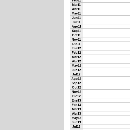
Feb11
Mar11
Abr11
May11
Jun11
Jul11
Ago11
Sep11
Oct11
Nov11
Dic11
Ene12
Feb12
Mar12
Abr12
May12
Jun12
Jul12
Ago12
Sep12
Oct12
Nov12
Dic12
Ene13
Feb13
Mar13
Abr13
May13
Jun13
Jul13