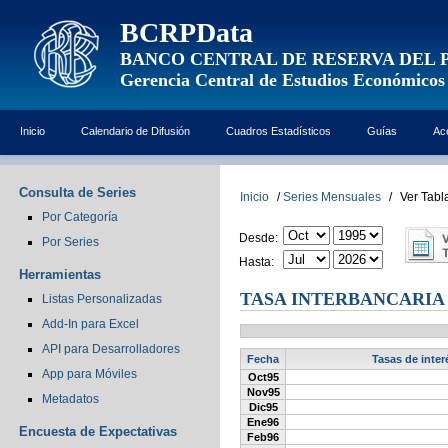
BCRPData
BANCO CENTRAL DE RESERVA DEL 
Gerencia Central de Estudios Económicos
Inicio
Calendario de Difusión
Cuadros Estadísticos
Guías
Ac
Consulta de Series
Inicio
/
Series Mensuales
/
Ver Tabl
Por Categoría
Desde:
Por Series
Hasta:
Herramientas
TASA INTERBANCARIA
Listas Personalizadas
Add-In para Excel
API para Desarrolladores
Fecha
Tasas de inter
App para Móviles
Oct95
Nov95
Metadatos
Dic95
Ene96
Encuesta de Expectativas
Feb96