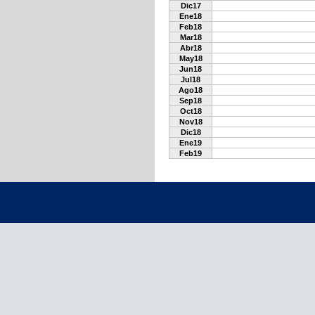
Dic17
Ene18
Feb18
Mar18
Abr18
May18
Jun18
Jul18
Ago18
Sep18
Oct18
Nov18
Dic18
Ene19
Feb19