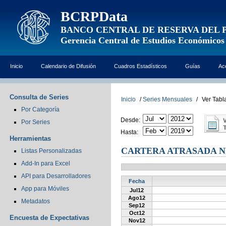
BCRPData
BANCO CENTRAL DE RESERVA DEL 
Gerencia Central de Estudios Económicos
Inicio
Calendario de Difusión
Cuadros Estadísticos
Guías
Ac
Consulta de Series
Inicio
/
Series Mensuales
/
Ver Tabl
Por Categoría
Desde:
Por Series
Hasta:
Herramientas
CARTERA ATRASADA NE
Listas Personalizadas
Add-In para Excel
API para Desarrolladores
Fecha
App para Móviles
Jul12
Ago12
Metadatos
Sep12
Oct12
Encuesta de Expectativas
Nov12