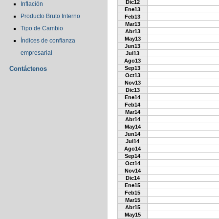
Dic12
Inflación
Ene13
Producto Bruto Interno
Feb13
Mar13
Tipo de Cambio
Abr13
May13
Índices de confianza
Jun13
empresarial
Jul13
Ago13
Contáctenos
Sep13
Oct13
Nov13
Dic13
Ene14
Feb14
Mar14
Abr14
May14
Jun14
Jul14
Ago14
Sep14
Oct14
Nov14
Dic14
Ene15
Feb15
Mar15
Abr15
May15