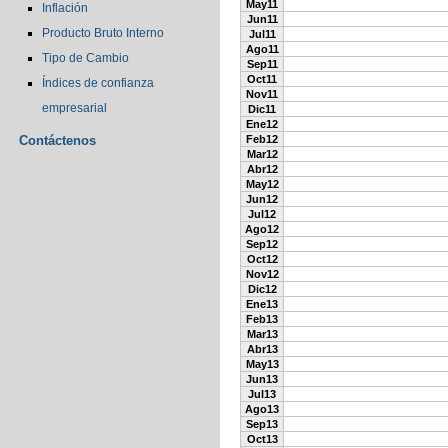
May11
Inflación
Jun11
Producto Bruto Interno
Jul11
Ago11
Tipo de Cambio
Sep11
Oct11
Índices de confianza
Nov11
empresarial
Dic11
Ene12
Contáctenos
Feb12
Mar12
Abr12
May12
Jun12
Jul12
Ago12
Sep12
Oct12
Nov12
Dic12
Ene13
Feb13
Mar13
Abr13
May13
Jun13
Jul13
Ago13
Sep13
Oct13