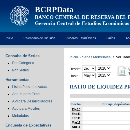
BCRPData
BANCO CENTRAL DE RESERVA DEL 
Gerencia Central de Estudios Económicos
Inicio
Calendario de Difusión
Cuadros Estadísticos
Guías
Ac
Consulta de Series
Inicio
/
Series Mensuales
/
Ver Tabl
Por Categoría
Desde:
Por Series
Hasta:
Herramientas
RATIO DE LIQUIDEZ P
Listas Personalizadas
Add-In para Excel
API para Desarrolladores
Fecha
Encaje, depósitos
App para Móviles
Dic10
Ene11
Metadatos
Feb11
Mar11
Encuesta de Expectativas
Abr11