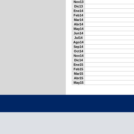
Nov13
Dic13
Ene14
Feb14
Mar14
Abr14
May14
Jun14
Jul14
Ago14
Sep14
Oct14
Nov14
Dic14
Ene15
Feb15
Mar15
Abr15
May15