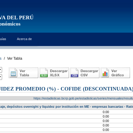
VA DEL PERÚ
conómicos
uías
Acerca de
s
/
Ver Tabla
UIDEZ PROMEDIO (%) - COFIDE (DESCONTINUADA
https://estadisticas.bcrp.gob.pe/estadisticas/series/mensuales/res
aje, depósitos overnight y liquidez por institución en ME - empresas bancarias - Ra
0.00
0.00
0.00
0.00
0.00