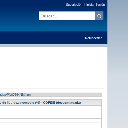
Suscripción
|
Iniciar Sesión
Retroceder
)
ultados/PN07664NM/html
tio de liquidez promedio (%) - COFIDE (descontinuada)