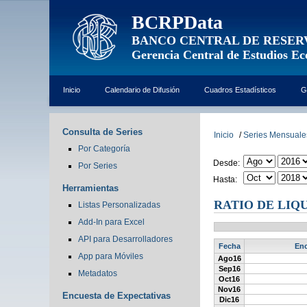
BCRPData
BANCO CENTRAL DE RESER
Gerencia Central de Estudios E
Inicio
Calendario de Difusión
Cuadros Estadísticos
G
Consulta de Series
Inicio
/
Series Mensuale
Por Categoría
Desde:
Por Series
Hasta:
Herramientas
RATIO DE LIQ
Listas Personalizadas
Add-In para Excel
API para Desarrolladores
Fecha
Enc
App para Móviles
Ago16
Sep16
Metadatos
Oct16
Nov16
Encuesta de Expectativas
Dic16