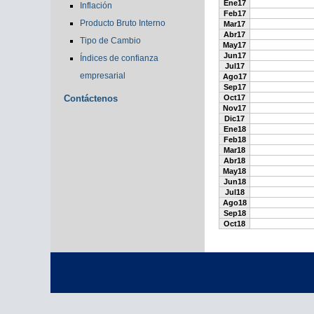
Ene17
Inflación
Feb17
Producto Bruto Interno
Mar17
Abr17
Tipo de Cambio
May17
Jun17
Índices de confianza
Jul17
empresarial
Ago17
Sep17
Contáctenos
Oct17
Nov17
Dic17
Ene18
Feb18
Mar18
Abr18
May18
Jun18
Jul18
Ago18
Sep18
Oct18